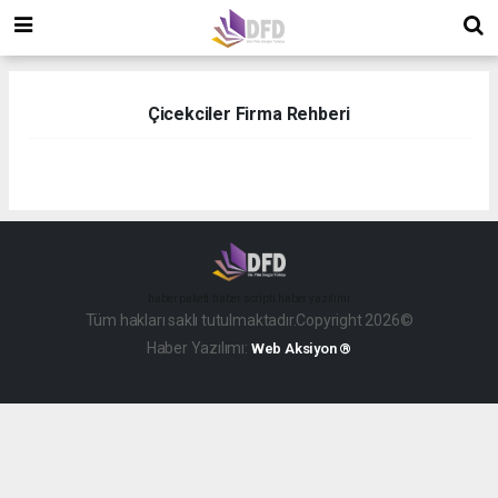
Çicekciler Firma Rehberi
haber paketi
haber scripti
haber yazılımı
Tüm hakları saklı tutulmaktadır.Copyright 2026©
Haber Yazılımı:
Web Aksiyon ®