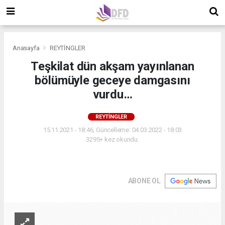
Anasayfa
REYTİNGLER
Teşkilat dün akşam yayınlanan
bölümüyle geceye damgasını
vurdu…
REYTİNGLER
15.11.2021 - 18:46, Güncelleme: 04.03.2022 - 18:03
3295+ kez okundu.
ABONE OL