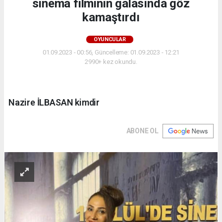
sinema filminin galasında göz
kamaştırdı
OYUNCULAR
01.09.2023 - 00:56, Güncelleme: 01.09.2023 - 12:21
2990+ kez okundu.
Nazire İLBASAN kimdir
ABONE OL