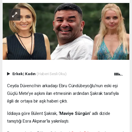
Erkek
|
Kadın
(Haberi Sesli Oku)
Ceyda Düvenci’nin arkadaşı Ebru Cündübeyoğlu’nun eski eşi
Güçlü Mete’ye aşkını ilan etmesinin ardından Şakrak tarafıyla
ilgili de ortaya bir aşk haberi çıktı.
İddiaya göre Bülent Şakrak,
‘Maviye Sürgün’
adlı dizide
tanıştığı Esra Akpınar’la yakınlaştı.