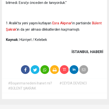
bitmedi. Esra’yı önceden de tanıyorduk.”
1 Aralık’ta yeni yaşını kutlayan
Esra Akpınar
’ın partisinde
Bülent
Şakrak
’ın da yer alması dikkatlerden kaçmamıştı.
Kaynak:
Hürriyet / Kelebek
İSTANBUL HABERİ
#Boşanma nedeni ihanet mi?
#CEYDA DÜVENCİ
#BÜLENT ŞAKRAK