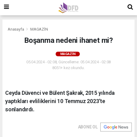
Anasayfa
MAGAZİN
Boşanma nedeni ihanet mi?
MAGAZİN
05.04.2024 - 02:08, Güncelleme: 05.04.2024 - 02:08
8051+ kez okundu.
Ceyda Düvenci ve Bülent Şakrak, 2015 yılında
yaptıkları evliliklerini 10 Temmuz 2023’te
sonlandırdı.
ABONE OL