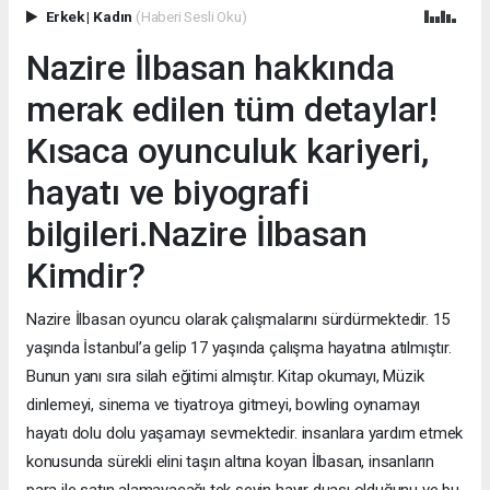
Erkek
|
Kadın
(Haberi Sesli Oku)
Nazire İlbasan hakkında
merak edilen tüm detaylar!
Kısaca oyunculuk kariyeri,
hayatı ve biyografi
bilgileri.Nazire İlbasan
Kimdir?
Nazire İlbasan oyuncu olarak çalışmalarını sürdürmektedir. 15
yaşında İstanbul’a gelip 17 yaşında çalışma hayatına atılmıştır.
Bunun yanı sıra silah eğitimi almıştır. Kitap okumayı, Müzik
dinlemeyi, sinema ve tiyatroya gitmeyi, bowling oynamayı
hayatı dolu dolu yaşamayı sevmektedir. insanlara yardım etmek
konusunda sürekli elini taşın altına koyan İlbasan, insanların
para ile satın alamayacağı tek şeyin hayır duası olduğunu ve bu