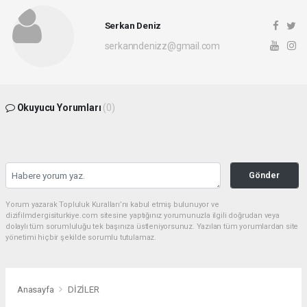
Serkan Deniz
serkanndenizz@gmail.com
Okuyucu Yorumları
(0)
Gönder
Yorum yazarak Topluluk Kuralları’nı kabul etmiş bulunuyor ve
dizifilmdergisiturkiye.com sitesine yaptığınız yorumunuzla ilgili doğrudan veya
dolaylı tüm sorumluluğu tek başınıza üstleniyorsunuz. Yazılan tüm yorumlardan site
yönetimi hiçbir şekilde sorumlu tutulamaz.
Anasayfa
DİZİLER