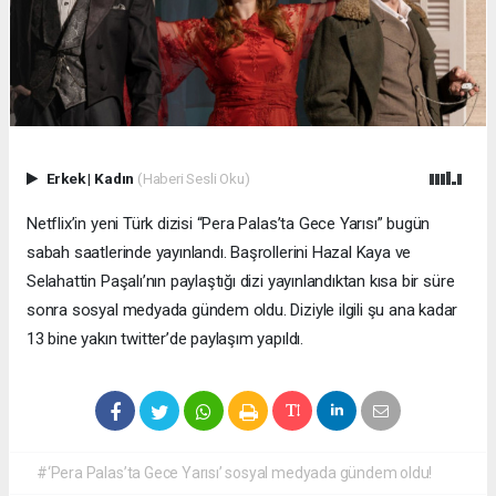
Erkek
|
Kadın
(Haberi Sesli Oku)
Netflix’in yeni Türk dizisi “Pera Palas’ta Gece Yarısı” bugün
sabah saatlerinde yayınlandı. Başrollerini Hazal Kaya ve
Selahattin Paşalı’nın paylaştığı dizi yayınlandıktan kısa bir süre
sonra sosyal medyada gündem oldu. Diziyle ilgili şu ana kadar
13 bine yakın twitter’de paylaşım yapıldı.
#‘Pera Palas’ta Gece Yarısı’ sosyal medyada gündem oldu!