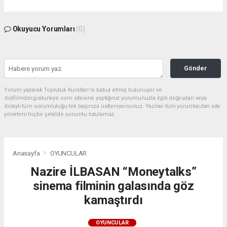
Okuyucu Yorumları
(0)
Gönder
Yorum yazarak Topluluk Kuralları’nı kabul etmiş bulunuyor ve
dizifilmdergisiturkiye.com sitesine yaptığınız yorumunuzla ilgili doğrudan veya
dolaylı tüm sorumluluğu tek başınıza üstleniyorsunuz. Yazılan tüm yorumlardan site
yönetimi hiçbir şekilde sorumlu tutulamaz.
Anasayfa
OYUNCULAR
Nazire İLBASAN “Moneytalks”
sinema filminin galasında göz
kamaştırdı
OYUNCULAR