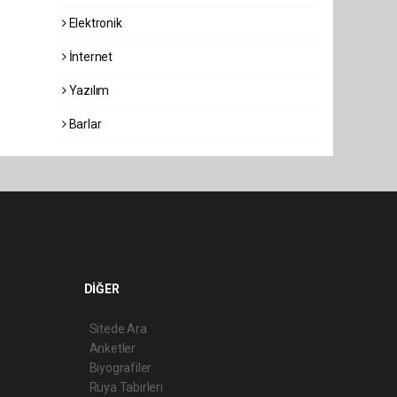
Elektronik
İnternet
Yazılım
Barlar
DİĞER
Sitede Ara
Anketler
Biyografiler
Rüya Tabirleri