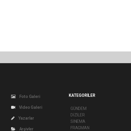
KATEGORİLER
Foto Galeri
Video Galeri
GÜNDEM
DİZİLER
Yazarlar
SİNEMA
FRAGMAN
Arşivler