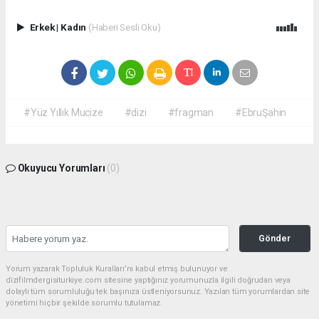
Erkek
|
Kadın
(Haberi Sesli Oku)
#Yüz Yıllık Mucize
#dizi
#fragman
#EbruŞahin
Okuyucu Yorumları
(0)
Gönder
Yorum yazarak Topluluk Kuralları’nı kabul etmiş bulunuyor ve
dizifilmdergisiturkiye.com sitesine yaptığınız yorumunuzla ilgili doğrudan veya
dolaylı tüm sorumluluğu tek başınıza üstleniyorsunuz. Yazılan tüm yorumlardan site
yönetimi hiçbir şekilde sorumlu tutulamaz.