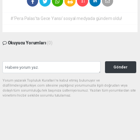
#‘Pera Palas’ta Gece Yarısı’ sosyal medyada gündem oldu!
Okuyucu Yorumları
(0)
Gönder
Yorum yazarak Topluluk Kuralları’nı kabul etmiş bulunuyor ve
dizifilmdergisiturkiye.com sitesine yaptığınız yorumunuzla ilgili doğrudan veya
dolaylı tüm sorumluluğu tek başınıza üstleniyorsunuz. Yazılan tüm yorumlardan site
yönetimi hiçbir şekilde sorumlu tutulamaz.
haber paketi
haber scripti
haber yazılımı
Tüm hakları saklı tutulmaktadır.Copyright 2026©