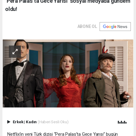
‘Pera Palas’ta Gece Yarısı’ sosyal medyada gündem
oldu!
ABONE OL
Erkek
|
Kadın
(Haberi Sesli Oku)
Netflix’in yeni Türk dizisi “Pera Palas’ta Gece Yarısı” bugün