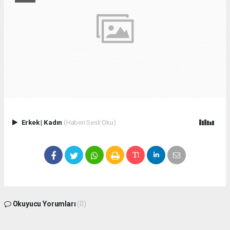
Erkek
|
Kadın
(Haberi Sesli Oku)
Okuyucu Yorumları
(0)