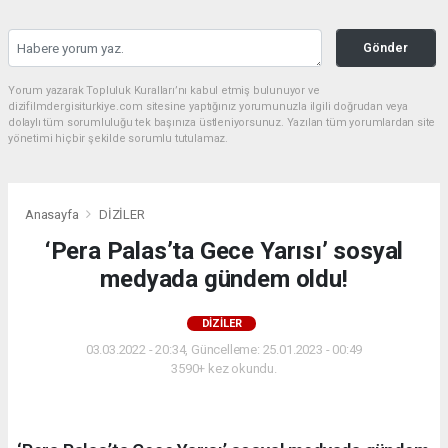
Gönder
Yorum yazarak Topluluk Kuralları’nı kabul etmiş bulunuyor ve
dizifilmdergisiturkiye.com sitesine yaptığınız yorumunuzla ilgili doğrudan veya
dolaylı tüm sorumluluğu tek başınıza üstleniyorsunuz. Yazılan tüm yorumlardan site
yönetimi hiçbir şekilde sorumlu tutulamaz.
Anasayfa
DİZİLER
‘Pera Palas’ta Gece Yarısı’ sosyal
medyada gündem oldu!
DİZİLER
03.03.2022 - 20:34, Güncelleme: 25.01.2023 - 00:49
3590+ kez okundu.