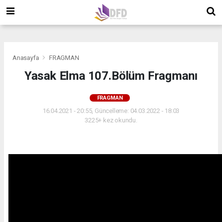
">
">
">
Anasayfa
FRAGMAN
Yasak Elma 107.Bölüm Fragmanı
FRAGMAN
16.04.2021 - 20:55, Güncelleme: 04.03.2022 - 18:03
3225+ kez okundu.