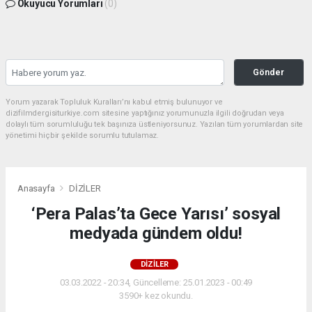
Okuyucu Yorumları
(0)
Gönder
Yorum yazarak Topluluk Kuralları’nı kabul etmiş bulunuyor ve
dizifilmdergisiturkiye.com sitesine yaptığınız yorumunuzla ilgili doğrudan veya
dolaylı tüm sorumluluğu tek başınıza üstleniyorsunuz. Yazılan tüm yorumlardan site
yönetimi hiçbir şekilde sorumlu tutulamaz.
Anasayfa
DİZİLER
‘Pera Palas’ta Gece Yarısı’ sosyal
medyada gündem oldu!
DİZİLER
03.03.2022 - 20:34, Güncelleme: 25.01.2023 - 00:49
3590+ kez okundu.