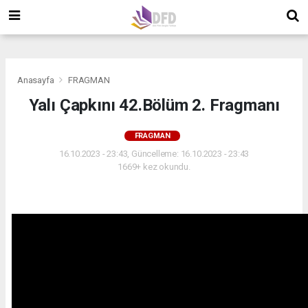
">
">
">
Anasayfa
FRAGMAN
Yalı Çapkını 42.Bölüm 2. Fragmanı
FRAGMAN
16.10.2023 - 23:43, Güncelleme: 16.10.2023 - 23:43
1669+ kez okundu.