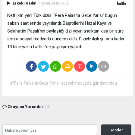
Erkek
|
Kadın
(Haberi Sesli Oku)
Netflix’in yeni Türk dizisi “Pera Palas’ta Gece Yarısı” bugün
sabah saatlerinde yayınlandı. Başrollerini Hazal Kaya ve
Selahattin Paşalı’nın paylaştığı dizi yayınlandıktan kısa bir süre
sonra sosyal medyada gündem oldu. Diziyle ilgili şu ana kadar
13 bine yakın twitter’de paylaşım yapıldı.
#‘Pera Palas’ta Gece Yarısı’ sosyal medyada gündem oldu!
Okuyucu Yorumları
(0)
Gönder