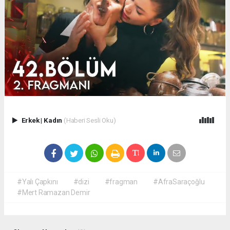
Erkek
|
Kadın
(Haberi Sesli Oku)
#Yalı Çapkını
#dizi
#fragman
#AfraSaraçoğlu
#Mert Ramazan Demir