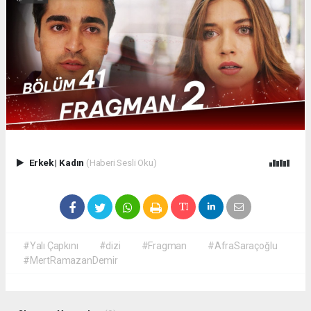
Erkek
|
Kadın
(Haberi Sesli Oku)
#Yalı Çapkını
#dizi
#Fragman
#AfraSaraçoğlu
#MertRamazanDemir