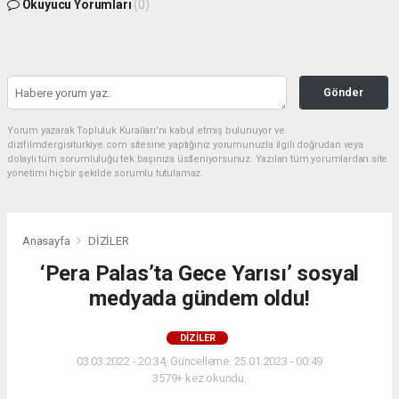
Okuyucu Yorumları
(0)
Gönder
Yorum yazarak Topluluk Kuralları’nı kabul etmiş bulunuyor ve
dizifilmdergisiturkiye.com sitesine yaptığınız yorumunuzla ilgili doğrudan veya
dolaylı tüm sorumluluğu tek başınıza üstleniyorsunuz. Yazılan tüm yorumlardan site
yönetimi hiçbir şekilde sorumlu tutulamaz.
Anasayfa
DİZİLER
‘Pera Palas’ta Gece Yarısı’ sosyal
medyada gündem oldu!
DİZİLER
03.03.2022 - 20:34, Güncelleme: 25.01.2023 - 00:49
3579+ kez okundu.