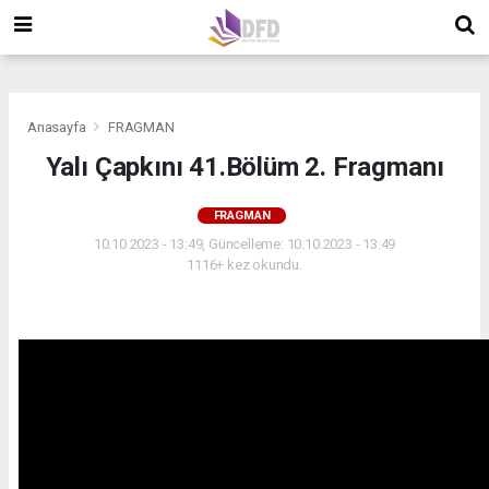
">
">
">
Anasayfa
FRAGMAN
Yalı Çapkını 41.Bölüm 2. Fragmanı
FRAGMAN
10.10.2023 - 13:49, Güncelleme: 10.10.2023 - 13:49
1116+ kez okundu.