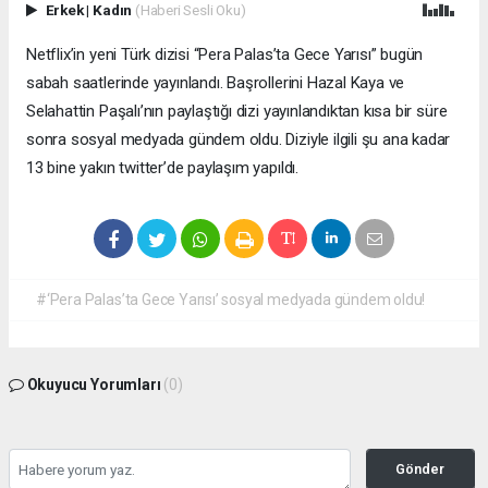
Erkek
|
Kadın
(Haberi Sesli Oku)
Netflix’in yeni Türk dizisi “Pera Palas’ta Gece Yarısı” bugün
sabah saatlerinde yayınlandı. Başrollerini Hazal Kaya ve
Selahattin Paşalı’nın paylaştığı dizi yayınlandıktan kısa bir süre
sonra sosyal medyada gündem oldu. Diziyle ilgili şu ana kadar
13 bine yakın twitter’de paylaşım yapıldı.
#‘Pera Palas’ta Gece Yarısı’ sosyal medyada gündem oldu!
Okuyucu Yorumları
(0)
Gönder