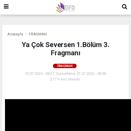
">
">
">
Anasayfa
FRAGMAN
Ya Çok Seversen 1.Bölüm 3.
Fragmanı
FRAGMAN
01.07.2023 - 08:37, Güncelleme: 01.07.2023 - 08:38
2171+ kez okundu.