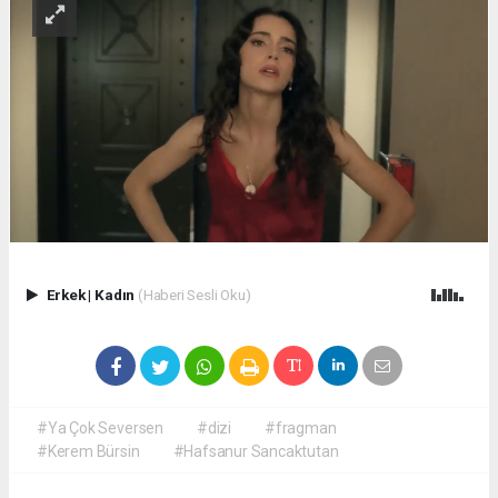
Erkek
|
Kadın
(Haberi Sesli Oku)
#Ya Çok Seversen
#dizi
#fragman
#Kerem Bürsin
#Hafsanur Sancaktutan