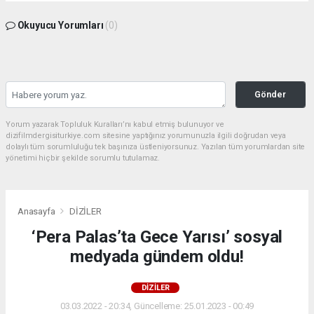
Okuyucu Yorumları
(0)
Gönder
Yorum yazarak Topluluk Kuralları’nı kabul etmiş bulunuyor ve
dizifilmdergisiturkiye.com sitesine yaptığınız yorumunuzla ilgili doğrudan veya
dolaylı tüm sorumluluğu tek başınıza üstleniyorsunuz. Yazılan tüm yorumlardan site
yönetimi hiçbir şekilde sorumlu tutulamaz.
Anasayfa
DİZİLER
‘Pera Palas’ta Gece Yarısı’ sosyal
medyada gündem oldu!
DİZİLER
03.03.2022 - 20:34, Güncelleme: 25.01.2023 - 00:49