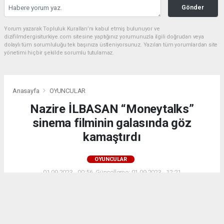
Gönder
Yorum yazarak Topluluk Kuralları’nı kabul etmiş bulunuyor ve
dizifilmdergisiturkiye.com sitesine yaptığınız yorumunuzla ilgili doğrudan veya
dolaylı tüm sorumluluğu tek başınıza üstleniyorsunuz. Yazılan tüm yorumlardan site
yönetimi hiçbir şekilde sorumlu tutulamaz.
Anasayfa
OYUNCULAR
Nazire İLBASAN “Moneytalks”
sinema filminin galasında göz
kamaştırdı
OYUNCULAR
01.09.2023 - 00:56, Güncelleme: 01.09.2023 - 12:21
2989+ kez okundu.
Nazire İLBASAN kimdir