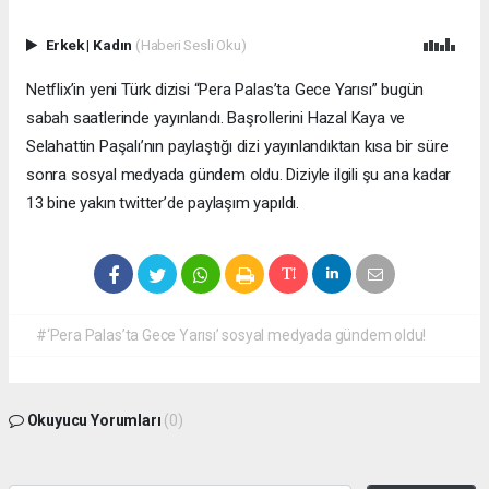
Erkek
|
Kadın
(Haberi Sesli Oku)
Netflix’in yeni Türk dizisi “Pera Palas’ta Gece Yarısı” bugün
sabah saatlerinde yayınlandı. Başrollerini Hazal Kaya ve
Selahattin Paşalı’nın paylaştığı dizi yayınlandıktan kısa bir süre
sonra sosyal medyada gündem oldu. Diziyle ilgili şu ana kadar
13 bine yakın twitter’de paylaşım yapıldı.
#‘Pera Palas’ta Gece Yarısı’ sosyal medyada gündem oldu!
Okuyucu Yorumları
(0)