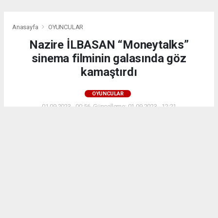
Anasayfa
OYUNCULAR
Nazire İLBASAN “Moneytalks”
sinema filminin galasında göz
kamaştırdı
OYUNCULAR
01.09.2023 - 00:56, Güncelleme: 01.09.2023 - 12:21
2990+ kez okundu.
Nazire İLBASAN kimdir
ABONE OL