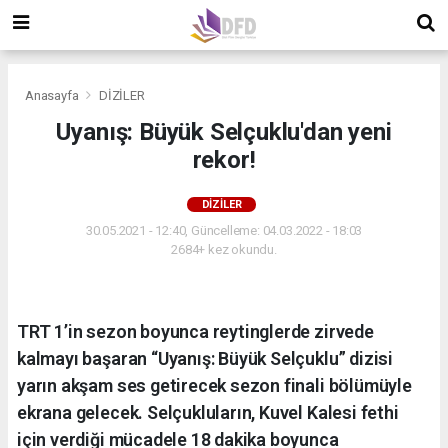
Anasayfa
DİZİLER
Uyanış: Büyük Selçuklu'dan yeni
rekor!
DİZİLER
30.05.2021 - 12:40, Güncelleme: 04.03.2022 - 18:03
2684+ kez okundu.
TRT 1’in sezon boyunca reytinglerde zirvede
kalmayı başaran “Uyanış: Büyük Selçuklu” dizisi
yarın akşam ses getirecek sezon finali bölümüyle
ekrana gelecek. Selçukluların, Kuvel Kalesi fethi
için verdiği mücadele 18 dakika boyunca