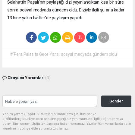
Selahattin Paşalı’nın paylaştığı dizi yayınlandıktan kısa bir süre
sonra sosyal medyada gündem oldu. Diziyle ilgili şu ana kadar
13 bine yakın twitter’de paylaşım yapıldı.
#‘Pera Palas’ta Gece Yarısı’ sosyal medyada gündem oldu!
Okuyucu Yorumları
(0)
Gönder
Yorum yazarak Topluluk Kuralları’nı kabul etmiş bulunuyor ve
dizifilmdergisiturkiye.com sitesine yaptığınız yorumunuzla ilgili doğrudan veya
dolaylı tüm sorumluluğu tek başınıza üstleniyorsunuz. Yazılan tüm yorumlardan site
yönetimi hiçbir şekilde sorumlu tutulamaz.