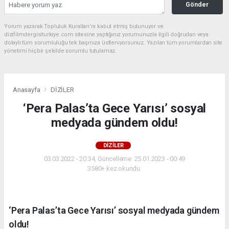
Gönder
Yorum yazarak Topluluk Kuralları’nı kabul etmiş bulunuyor ve
dizifilmdergisiturkiye.com sitesine yaptığınız yorumunuzla ilgili doğrudan veya
dolaylı tüm sorumluluğu tek başınıza üstleniyorsunuz. Yazılan tüm yorumlardan site
yönetimi hiçbir şekilde sorumlu tutulamaz.
Anasayfa
DİZİLER
‘Pera Palas’ta Gece Yarısı’ sosyal
medyada gündem oldu!
DİZİLER
03.03.2022 - 20:34, Güncelleme: 25.01.2023 - 00:49
3580+ kez okundu.
‘Pera Palas’ta Gece Yarısı’ sosyal medyada gündem
oldu!