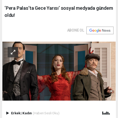
‘Pera Palas’ta Gece Yarısı’ sosyal medyada gündem
oldu!
ABONE OL
Erkek
|
Kadın
(Haberi Sesli Oku)