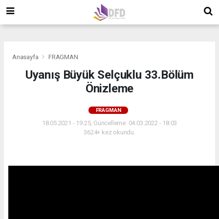
">
">
">
Anasayfa
FRAGMAN
Uyanış Büyük Selçuklu 33.Bölüm
Önizleme
FRAGMAN
18.05.2021 - 19:25, Güncelleme: 04.03.2022 - 18:03
3624+ kez okundu.