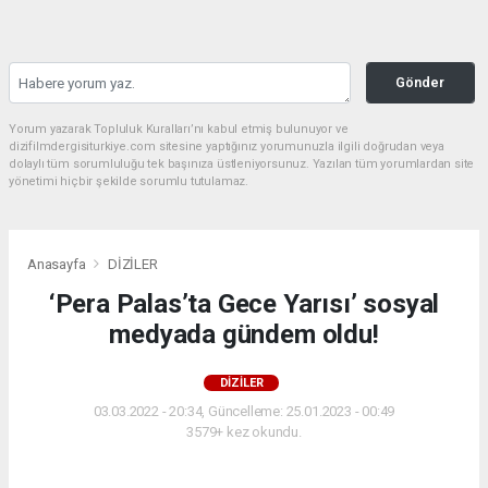
Gönder
Yorum yazarak Topluluk Kuralları’nı kabul etmiş bulunuyor ve
dizifilmdergisiturkiye.com sitesine yaptığınız yorumunuzla ilgili doğrudan veya
dolaylı tüm sorumluluğu tek başınıza üstleniyorsunuz. Yazılan tüm yorumlardan site
yönetimi hiçbir şekilde sorumlu tutulamaz.
Anasayfa
DİZİLER
‘Pera Palas’ta Gece Yarısı’ sosyal
medyada gündem oldu!
DİZİLER
03.03.2022 - 20:34, Güncelleme: 25.01.2023 - 00:49
3579+ kez okundu.