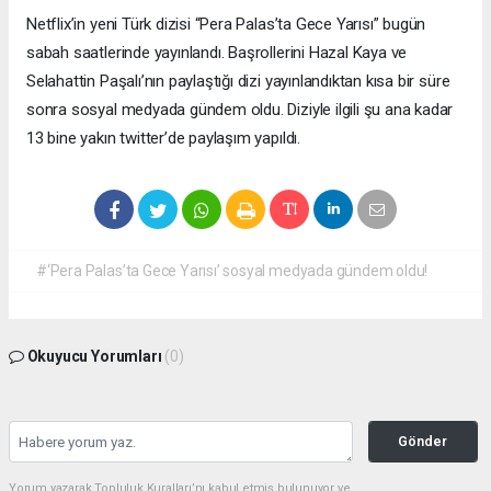
Netflix’in yeni Türk dizisi “Pera Palas’ta Gece Yarısı” bugün
sabah saatlerinde yayınlandı. Başrollerini Hazal Kaya ve
Selahattin Paşalı’nın paylaştığı dizi yayınlandıktan kısa bir süre
sonra sosyal medyada gündem oldu. Diziyle ilgili şu ana kadar
13 bine yakın twitter’de paylaşım yapıldı.
#‘Pera Palas’ta Gece Yarısı’ sosyal medyada gündem oldu!
Okuyucu Yorumları
(0)
Gönder
Yorum yazarak Topluluk Kuralları’nı kabul etmiş bulunuyor ve