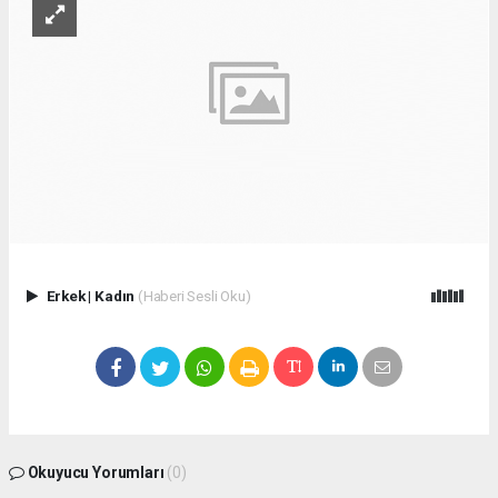
Erkek
|
Kadın
(Haberi Sesli Oku)
Okuyucu Yorumları
(0)