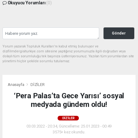
Okuyucu Yorumları
(0)
Gönder
Yorum yazarak Topluluk Kuralları’nı kabul etmiş bulunuyor ve
dizifilmdergisiturkiye.com sitesine yaptığınız yorumunuzla ilgili doğrudan veya
dolaylı tüm sorumluluğu tek başınıza üstleniyorsunuz. Yazılan tüm yorumlardan site
yönetimi hiçbir şekilde sorumlu tutulamaz.
Anasayfa
DİZİLER
‘Pera Palas’ta Gece Yarısı’ sosyal
medyada gündem oldu!
DİZİLER
03.03.2022 - 20:34, Güncelleme: 25.01.2023 - 00:49
3575+ kez okundu.