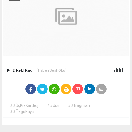
Erkek
|
Kadın
(Haberi Sesli Oku)
##ÜçKızKardeş
##dizi
##fragman
##ÖzgüKaya