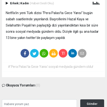
Erkek
|
Kadın
(Haberi Sesli Oku)
Netflix’in yeni Türk dizisi “Pera Palas’ta Gece Yarısı” bugün
sabah saatlerinde yayınlandı. Başrollerini Hazal Kaya ve
Selahattin Paşalı’nın paylaştığı dizi yayınlandıktan kısa bir süre
sonra sosyal medyada gündem oldu. Diziyle ilgili şu ana kadar
13 bine yakın twitter’de paylaşım yapıldı.
#‘Pera Palas’ta Gece Yarısı’ sosyal medyada gündem oldu!
Okuyucu Yorumları
(0)
Gönder