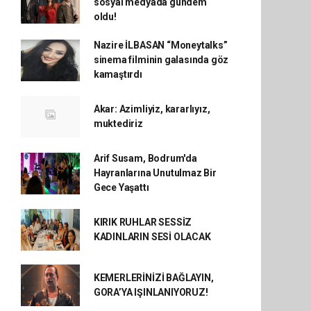
sosyal medyada gündem
oldu!
Nazire İLBASAN “Moneytalks”
sinema filminin galasında göz
kamaştırdı
Akar: Azimliyiz, kararlıyız,
muktediriz
Arif Susam, Bodrum'da
Hayranlarına Unutulmaz Bir
Gece Yaşattı
KIRIK RUHLAR SESSİZ
KADINLARIN SESİ OLACAK
KEMERLERİNİZİ BAĞLAYIN,
GORA’YA IŞINLANIYORUZ!