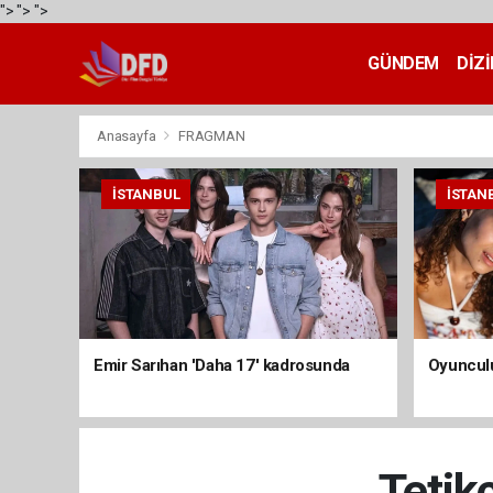
">
">
">
GÜNDEM
DİZİ
Anasayfa
FRAGMAN
İSTANBUL
İSTAN
Emir Sarıhan 'Daha 17' kadrosunda
Oyunculu
Tetik