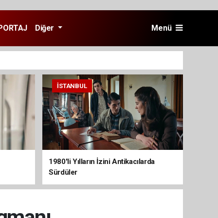
PORTAJ
Diğer
Menü
İSTANBUL
1980'li Yılların İzini Antikacılarda
Sürdüler
agmanı