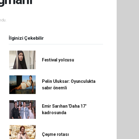
ndu.
İlginizi Çekebilir
Festival yolcusu
Pelin Uluksar: Oyunculukta
sabır önemli
Emir Sarıhan 'Daha 17'
kadrosunda
Çeşme rotası