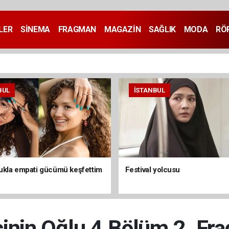
LER
SİNEMA
FRAGMAN
MAGAZİN
SAĞLIK
MODA
RÖ
BUL
İSTANBUL
kla empati gücümü keşfettim
Festival yolcusu
çinin Oğlu 4.Bölüm 2. Fr