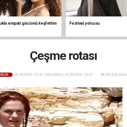
kla empati gücümü keşfettim
Festival yolcusu
Çeşme rotası
02.08.2026 - 22:47, Güncelleme: 02.08.2026 - 22:47
285 kez okun
ERLER