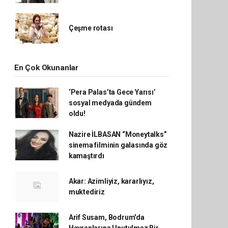
Çeşme rotası
En Çok Okunanlar
‘Pera Palas’ta Gece Yarısı’
sosyal medyada gündem
oldu!
Nazire İLBASAN “Moneytalks”
sinema filminin galasında göz
kamaştırdı
Akar: Azimliyiz, kararlıyız,
muktediriz
Arif Susam, Bodrum'da
Hayranlarına Unutulmaz Bir