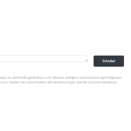
Gönder
uyor ve dizifilmdergisiturkiye.com sitesine yaptığınız yorumunuzla ilgili doğrudan
sunuz. Yazılan tüm yorumlardan site yönetimi hiçbir şekilde sorumlu tutulamaz.