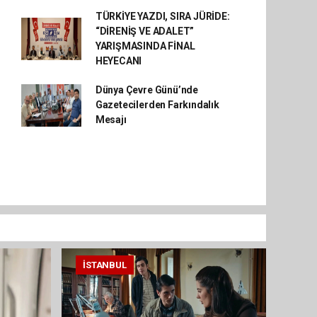
TÜRKİYE YAZDI, SIRA JÜRİDE:
“DİRENİŞ VE ADALET”
YARIŞMASINDA FİNAL
HEYECANI
Dünya Çevre Günü’nde
Gazetecilerden Farkındalık
Mesajı
İSTANBUL