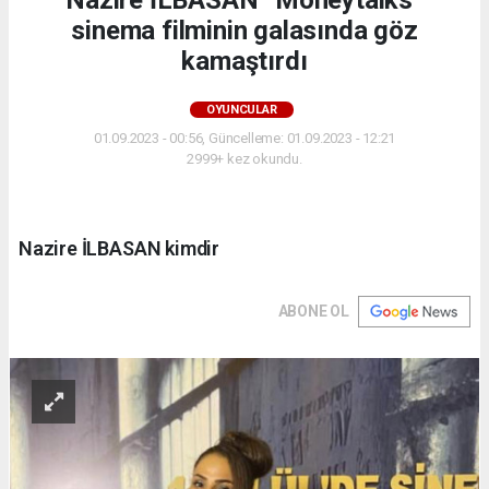
sinema filminin galasında göz
kamaştırdı
OYUNCULAR
01.09.2023 - 00:56, Güncelleme: 01.09.2023 - 12:21
2999+ kez okundu.
Nazire İLBASAN kimdir
ABONE OL