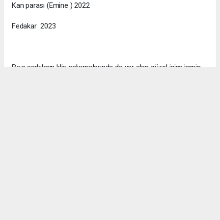
Kan parası (Emine ) 2022
Fedakar 2023
Bazı şarkıların klip çalışmalarında da yer alan güzel isim ismin
resmi instagram hesabı kullanıcı ismi @nazireilbasan ‘dır.
#Nazire İlbasan
#MoneyTalks
#Sinema
#film
Okuyucu Yorumları
(0)
Gönder