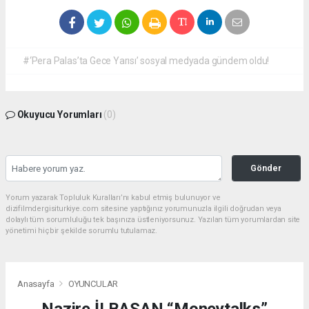
#‘Pera Palas’ta Gece Yarısı’ sosyal medyada gündem oldu!
Okuyucu Yorumları
(0)
Gönder
Yorum yazarak Topluluk Kuralları’nı kabul etmiş bulunuyor ve
dizifilmdergisiturkiye.com sitesine yaptığınız yorumunuzla ilgili doğrudan veya
dolaylı tüm sorumluluğu tek başınıza üstleniyorsunuz. Yazılan tüm yorumlardan site
yönetimi hiçbir şekilde sorumlu tutulamaz.
Anasayfa
OYUNCULAR
Nazire İLBASAN “Moneytalks”