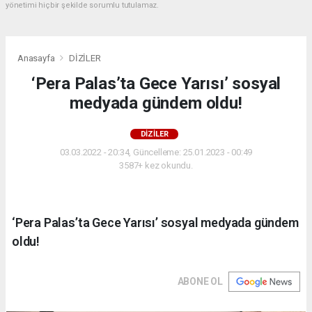
yönetimi hiçbir şekilde sorumlu tutulamaz.
Anasayfa
DİZİLER
‘Pera Palas’ta Gece Yarısı’ sosyal
medyada gündem oldu!
DİZİLER
03.03.2022 - 20:34, Güncelleme: 25.01.2023 - 00:49
3587+ kez okundu.
‘Pera Palas’ta Gece Yarısı’ sosyal medyada gündem
oldu!
ABONE OL