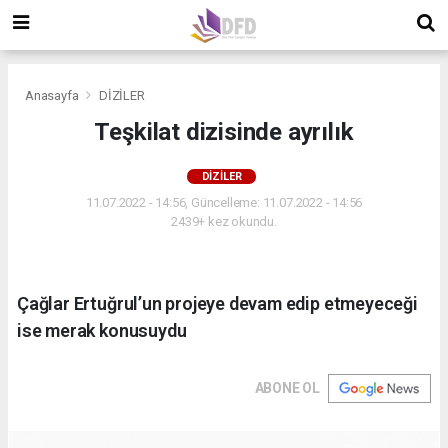
Anasayfa
DİZİLER
Teşkilat dizisinde ayrılık
DİZİLER
11.07.2022 - 14:56, Güncelleme: 11.07.2022 - 14:56
2439+ kez okundu.
Çağlar Ertuğrul’un projeye devam edip etmeyeceği
ise merak konusuydu
ABONE OL