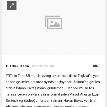
Erkek
|
Kadın
(Haberi Sesli Oku)
TRT’nin Tims&B imzalı reyting rekortmeni dizisi Teşkilat’ın yeni
sezon çekimleri ağustos ayında başlayacak. Ankara’da çekilen
dizinin İstanbul’a taşınması gündemde… Her bölümü nefes
nefese geçen olaylara sahne olan diziden Mesut Akusta, Ezgi
Şenler, Ezgi Eyüboğlu, Tuncer Salman, Hakan Boyav ve Nihat
Altınkaya gibi ana kadroda yer alan oyuncular peş peşe