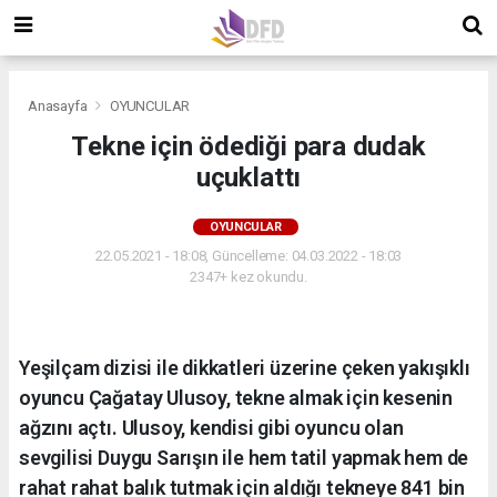
Anasayfa
OYUNCULAR
Tekne için ödediği para dudak
uçuklattı
OYUNCULAR
22.05.2021 - 18:08, Güncelleme: 04.03.2022 - 18:03
2347+ kez okundu.
Yeşilçam dizisi ile dikkatleri üzerine çeken yakışıklı
oyuncu Çağatay Ulusoy, tekne almak için kesenin
ağzını açtı. Ulusoy, kendisi gibi oyuncu olan
sevgilisi Duygu Sarışın ile hem tatil yapmak hem de
rahat rahat balık tutmak için aldığı tekneye 841 bin