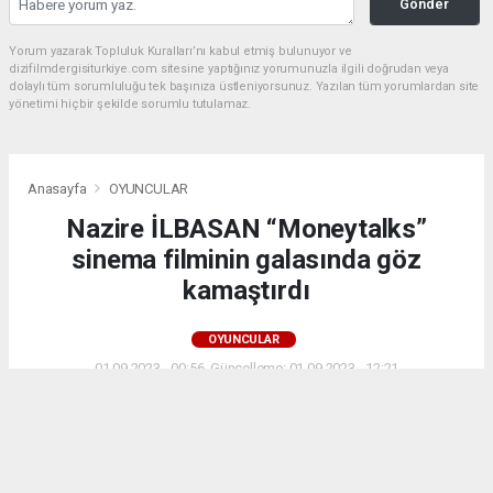
Gönder
Yorum yazarak Topluluk Kuralları’nı kabul etmiş bulunuyor ve
dizifilmdergisiturkiye.com sitesine yaptığınız yorumunuzla ilgili doğrudan veya
dolaylı tüm sorumluluğu tek başınıza üstleniyorsunuz. Yazılan tüm yorumlardan site
yönetimi hiçbir şekilde sorumlu tutulamaz.
Anasayfa
OYUNCULAR
Nazire İLBASAN “Moneytalks”
sinema filminin galasında göz
kamaştırdı
OYUNCULAR
01.09.2023 - 00:56, Güncelleme: 01.09.2023 - 12:21
2990+ kez okundu.
Nazire İLBASAN kimdir