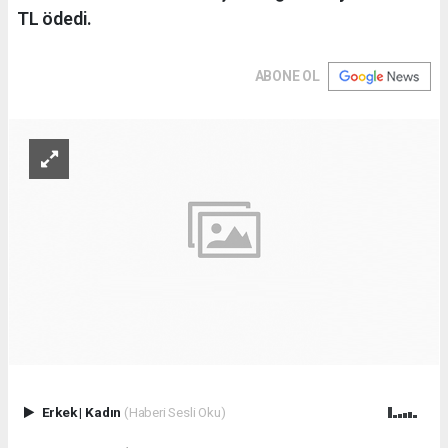
TL ödedi.
ABONE OL
Erkek
|
Kadın
(Haberi Sesli Oku)