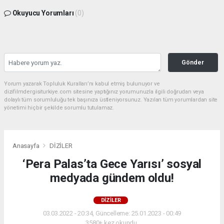
Okuyucu Yorumları
(0)
Gönder
Yorum yazarak Topluluk Kuralları’nı kabul etmiş bulunuyor ve
dizifilmdergisiturkiye.com sitesine yaptığınız yorumunuzla ilgili doğrudan veya
dolaylı tüm sorumluluğu tek başınıza üstleniyorsunuz. Yazılan tüm yorumlardan site
yönetimi hiçbir şekilde sorumlu tutulamaz.
Anasayfa
DİZİLER
‘Pera Palas’ta Gece Yarısı’ sosyal
medyada gündem oldu!
DİZİLER
03.03.2022 - 20:34, Güncelleme: 25.01.2023 - 00:49
3580+ kez okundu.