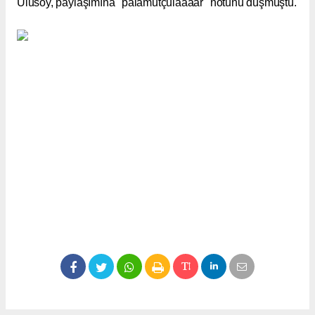
Ulusoy, paylaşımına "palamutçulaaaar" notunu düşmüştü.