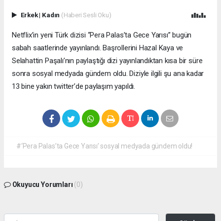
Erkek
|
Kadın
(Haberi Sesli Oku)
Netflix’in yeni Türk dizisi “Pera Palas’ta Gece Yarısı” bugün
sabah saatlerinde yayınlandı. Başrollerini Hazal Kaya ve
Selahattin Paşalı’nın paylaştığı dizi yayınlandıktan kısa bir süre
sonra sosyal medyada gündem oldu. Diziyle ilgili şu ana kadar
13 bine yakın twitter’de paylaşım yapıldı.
#‘Pera Palas’ta Gece Yarısı’ sosyal medyada gündem oldu!
Okuyucu Yorumları
(0)