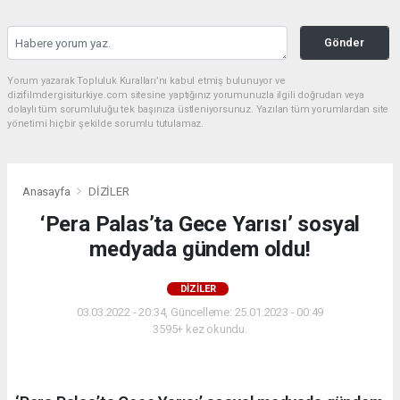
Gönder
Yorum yazarak Topluluk Kuralları’nı kabul etmiş bulunuyor ve
dizifilmdergisiturkiye.com sitesine yaptığınız yorumunuzla ilgili doğrudan veya
dolaylı tüm sorumluluğu tek başınıza üstleniyorsunuz. Yazılan tüm yorumlardan site
yönetimi hiçbir şekilde sorumlu tutulamaz.
Anasayfa
DİZİLER
‘Pera Palas’ta Gece Yarısı’ sosyal
medyada gündem oldu!
DİZİLER
03.03.2022 - 20:34, Güncelleme: 25.01.2023 - 00:49
3595+ kez okundu.