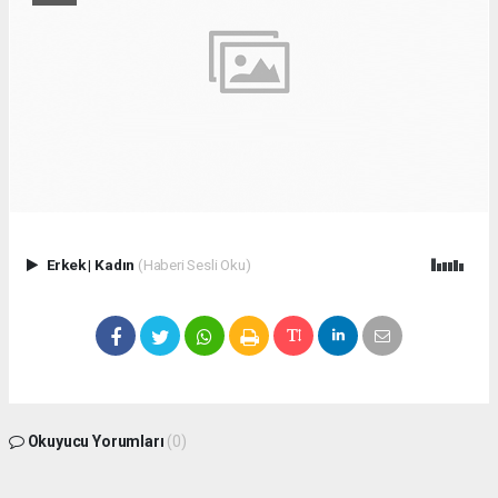
Erkek
|
Kadın
(Haberi Sesli Oku)
Okuyucu Yorumları
(0)