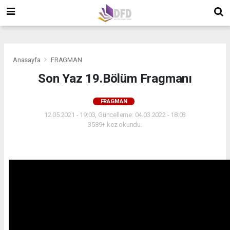
">
">
">
Anasayfa
FRAGMAN
Son Yaz 19.Bölüm Fragmanı
FRAGMAN
12.05.2021 - 19:03, Güncelleme: 04.03.2022 - 18:03
3589+ kez okundu.