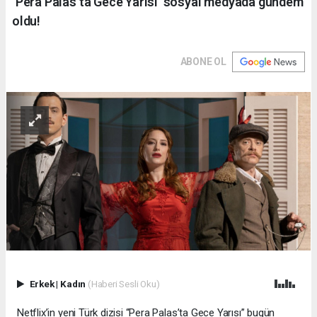
‘Pera Palas’ta Gece Yarısı’ sosyal medyada gündem
oldu!
ABONE OL
Erkek
|
Kadın
(Haberi Sesli Oku)
Netflix’in yeni Türk dizisi “Pera Palas’ta Gece Yarısı” bugün