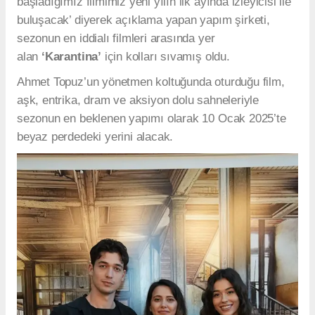
başladığımız filmimiz yeni yılın ilk ayında izleyicisi ile
buluşacak’ diyerek açıklama yapan yapım şirketi,
sezonun en iddialı filmleri arasında yer
alan
‘Karantina’
için kolları sıvamış oldu.
Ahmet Topuz’un yönetmen koltuğunda oturduğu film,
aşk, entrika, dram ve aksiyon dolu sahneleriyle
sezonun en beklenen yapımı olarak 10 Ocak 2025’te
beyaz perdedeki yerini alacak.