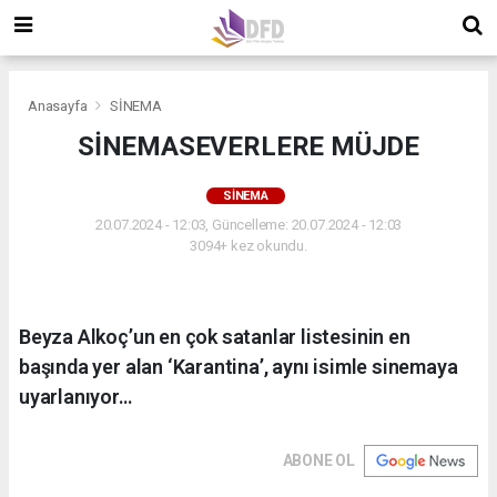
Anasayfa
SİNEMA
SİNEMASEVERLERE MÜJDE
SİNEMA
20.07.2024 - 12:03, Güncelleme: 20.07.2024 - 12:03
3094+ kez okundu.
Beyza Alkoç’un en çok satanlar listesinin en
başında yer alan ‘Karantina’, aynı isimle sinemaya
uyarlanıyor…
ABONE OL