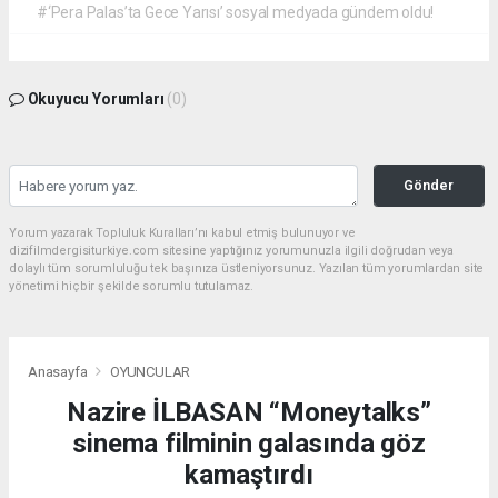
#‘Pera Palas’ta Gece Yarısı’ sosyal medyada gündem oldu!
Okuyucu Yorumları
(0)
Gönder
Yorum yazarak Topluluk Kuralları’nı kabul etmiş bulunuyor ve
dizifilmdergisiturkiye.com sitesine yaptığınız yorumunuzla ilgili doğrudan veya
dolaylı tüm sorumluluğu tek başınıza üstleniyorsunuz. Yazılan tüm yorumlardan site
yönetimi hiçbir şekilde sorumlu tutulamaz.
Anasayfa
OYUNCULAR
Nazire İLBASAN “Moneytalks”
sinema filminin galasında göz
kamaştırdı