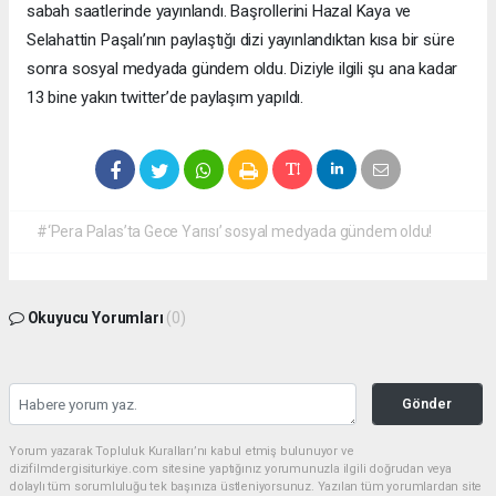
sabah saatlerinde yayınlandı. Başrollerini Hazal Kaya ve
Selahattin Paşalı’nın paylaştığı dizi yayınlandıktan kısa bir süre
sonra sosyal medyada gündem oldu. Diziyle ilgili şu ana kadar
13 bine yakın twitter’de paylaşım yapıldı.
#‘Pera Palas’ta Gece Yarısı’ sosyal medyada gündem oldu!
Okuyucu Yorumları
(0)
Gönder
Yorum yazarak Topluluk Kuralları’nı kabul etmiş bulunuyor ve
dizifilmdergisiturkiye.com sitesine yaptığınız yorumunuzla ilgili doğrudan veya
dolaylı tüm sorumluluğu tek başınıza üstleniyorsunuz. Yazılan tüm yorumlardan site