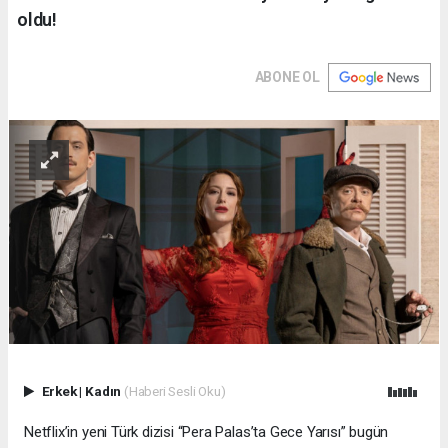
oldu!
ABONE OL
Erkek
|
Kadın
(Haberi Sesli Oku)
Netflix’in yeni Türk dizisi “Pera Palas’ta Gece Yarısı” bugün