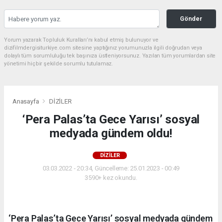
Gönder
Yorum yazarak Topluluk Kuralları’nı kabul etmiş bulunuyor ve
dizifilmdergisiturkiye.com sitesine yaptığınız yorumunuzla ilgili doğrudan veya
dolaylı tüm sorumluluğu tek başınıza üstleniyorsunuz. Yazılan tüm yorumlardan site
yönetimi hiçbir şekilde sorumlu tutulamaz.
Anasayfa
DİZİLER
‘Pera Palas’ta Gece Yarısı’ sosyal
medyada gündem oldu!
DİZİLER
03.03.2022 - 20:34, Güncelleme: 25.01.2023 - 00:49
3590+ kez okundu.
‘Pera Palas’ta Gece Yarısı’ sosyal medyada gündem