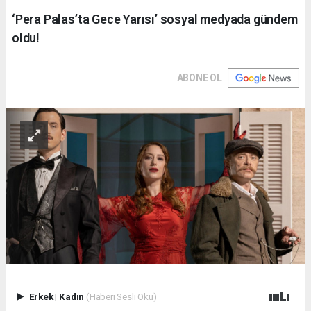
‘Pera Palas’ta Gece Yarısı’ sosyal medyada gündem
oldu!
ABONE OL
Erkek
|
Kadın
(Haberi Sesli Oku)