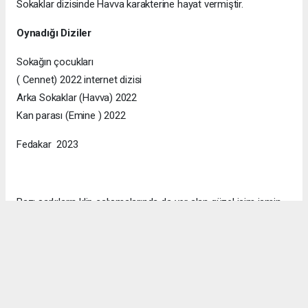
Sokaklar dizisinde Havva karakterine hayat vermiştir.
Oynadığı Diziler
Sokağın çocukları
( Cennet) 2022 internet dizisi
Arka Sokaklar (Havva) 2022
Kan parası (Emine ) 2022
Fedakar 2023
Bazı şarkıların klip çalışmalarında da yer alan güzel isim ismin
resmi instagram hesabı kullanıcı ismi @nazireilbasan ‘dır.
#Nazire İlbasan
#MoneyTalks
#Sinema
#film