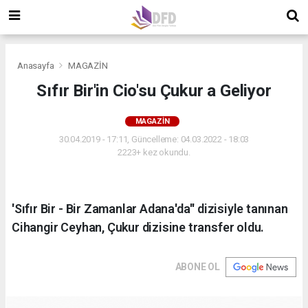
Anasayfa
MAGAZİN
Sıfır Bir'in Cio'su Çukur a Geliyor
MAGAZİN
30.04.2019 - 17:11, Güncelleme: 04.03.2022 - 18:03
2223+ kez okundu.
'Sıfır Bir - Bir Zamanlar Adana'da'' dizisiyle tanınan
Cihangir Ceyhan, Çukur dizisine transfer oldu.
ABONE OL