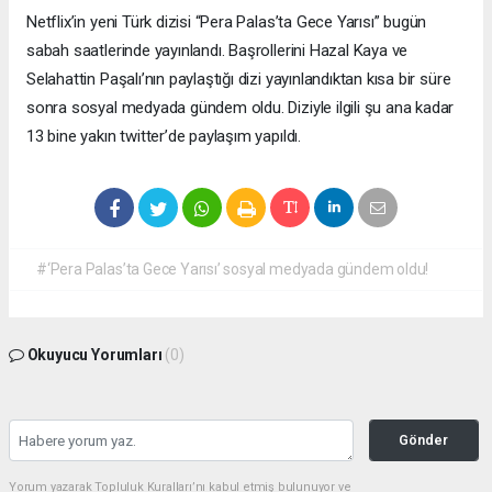
Netflix’in yeni Türk dizisi “Pera Palas’ta Gece Yarısı” bugün
sabah saatlerinde yayınlandı. Başrollerini Hazal Kaya ve
Selahattin Paşalı’nın paylaştığı dizi yayınlandıktan kısa bir süre
sonra sosyal medyada gündem oldu. Diziyle ilgili şu ana kadar
13 bine yakın twitter’de paylaşım yapıldı.
#‘Pera Palas’ta Gece Yarısı’ sosyal medyada gündem oldu!
Okuyucu Yorumları
(0)
Gönder
Yorum yazarak Topluluk Kuralları’nı kabul etmiş bulunuyor ve