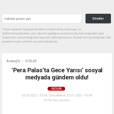
Gönder
Yorum yazarak Topluluk Kuralları’nı kabul etmiş bulunuyor ve
dizifilmdergisiturkiye.com sitesine yaptığınız yorumunuzla ilgili doğrudan veya
dolaylı tüm sorumluluğu tek başınıza üstleniyorsunuz. Yazılan tüm yorumlardan site
yönetimi hiçbir şekilde sorumlu tutulamaz.
Anasayfa
DİZİLER
‘Pera Palas’ta Gece Yarısı’ sosyal
medyada gündem oldu!
DİZİLER
03.03.2022 - 20:34, Güncelleme: 25.01.2023 - 00:49
3575+ kez okundu.