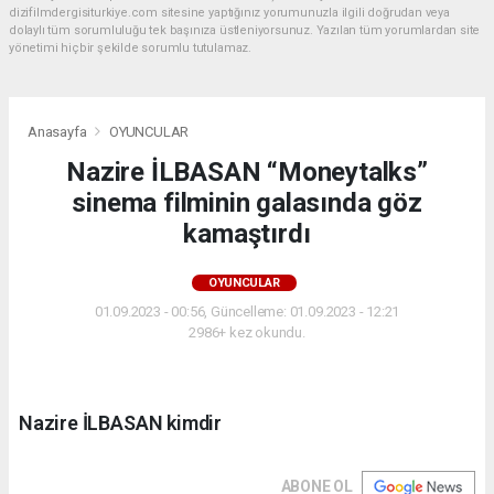
dizifilmdergisiturkiye.com sitesine yaptığınız yorumunuzla ilgili doğrudan veya
dolaylı tüm sorumluluğu tek başınıza üstleniyorsunuz. Yazılan tüm yorumlardan site
yönetimi hiçbir şekilde sorumlu tutulamaz.
Anasayfa
OYUNCULAR
Nazire İLBASAN “Moneytalks”
sinema filminin galasında göz
kamaştırdı
OYUNCULAR
01.09.2023 - 00:56, Güncelleme: 01.09.2023 - 12:21
2986+ kez okundu.
Nazire İLBASAN kimdir
ABONE OL