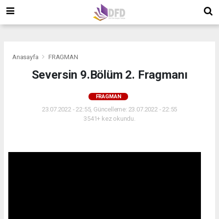
">
">
">
Anasayfa
FRAGMAN
Seversin 9.Bölüm 2. Fragmanı
FRAGMAN
23.07.2022 - 22:55, Güncelleme: 23.07.2022 - 22:55
3541+ kez okundu.