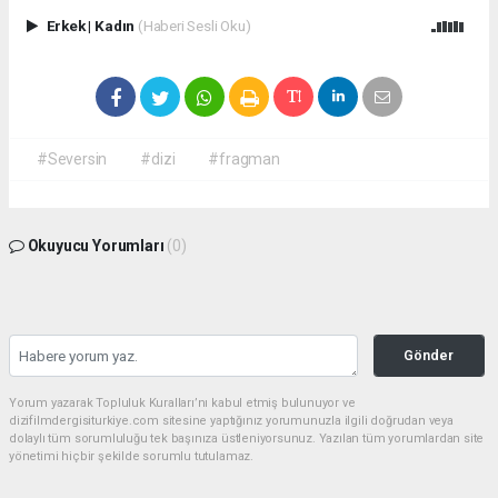
Erkek
|
Kadın
(Haberi Sesli Oku)
#Seversin
#dizi
#fragman
Okuyucu Yorumları
(0)
Gönder
Yorum yazarak Topluluk Kuralları’nı kabul etmiş bulunuyor ve
dizifilmdergisiturkiye.com sitesine yaptığınız yorumunuzla ilgili doğrudan veya
dolaylı tüm sorumluluğu tek başınıza üstleniyorsunuz. Yazılan tüm yorumlardan site
yönetimi hiçbir şekilde sorumlu tutulamaz.