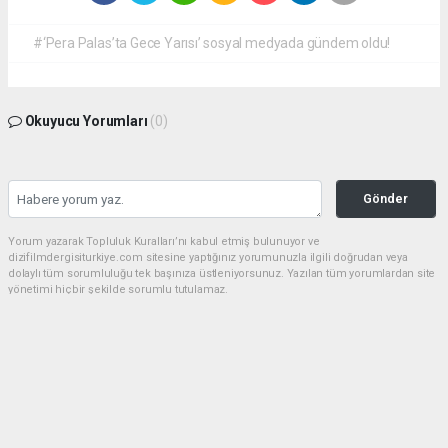
#‘Pera Palas’ta Gece Yarısı’ sosyal medyada gündem oldu!
Okuyucu Yorumları
(0)
Gönder
Yorum yazarak Topluluk Kuralları’nı kabul etmiş bulunuyor ve
dizifilmdergisiturkiye.com sitesine yaptığınız yorumunuzla ilgili doğrudan veya
dolaylı tüm sorumluluğu tek başınıza üstleniyorsunuz. Yazılan tüm yorumlardan site
yönetimi hiçbir şekilde sorumlu tutulamaz.
haber paketi
haber scripti
haber yazılımı
Tüm hakları saklı tutulmaktadır.Copyright 2026©