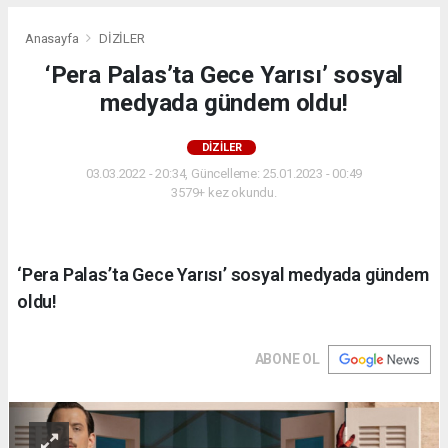
Anasayfa
DİZİLER
‘Pera Palas’ta Gece Yarısı’ sosyal
medyada gündem oldu!
DİZİLER
03.03.2022 - 20:34, Güncelleme: 25.01.2023 - 00:49
3579+ kez okundu.
‘Pera Palas’ta Gece Yarısı’ sosyal medyada gündem
oldu!
ABONE OL