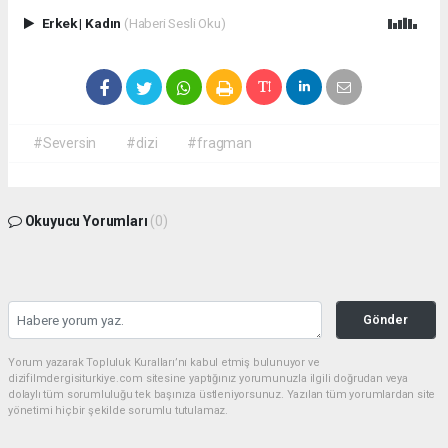
Erkek
|
Kadın
(Haberi Sesli Oku)
#Seversin
#dizi
#fragman
Okuyucu Yorumları
(0)
Gönder
Yorum yazarak Topluluk Kuralları’nı kabul etmiş bulunuyor ve
dizifilmdergisiturkiye.com sitesine yaptığınız yorumunuzla ilgili doğrudan veya
dolaylı tüm sorumluluğu tek başınıza üstleniyorsunuz. Yazılan tüm yorumlardan site
yönetimi hiçbir şekilde sorumlu tutulamaz.