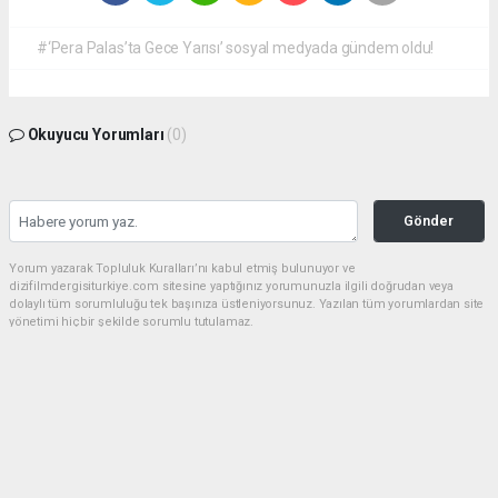
#‘Pera Palas’ta Gece Yarısı’ sosyal medyada gündem oldu!
Okuyucu Yorumları
(0)
Gönder
Yorum yazarak Topluluk Kuralları’nı kabul etmiş bulunuyor ve
dizifilmdergisiturkiye.com sitesine yaptığınız yorumunuzla ilgili doğrudan veya
dolaylı tüm sorumluluğu tek başınıza üstleniyorsunuz. Yazılan tüm yorumlardan site
yönetimi hiçbir şekilde sorumlu tutulamaz.
haber paketi
haber scripti
haber yazılımı
Tüm hakları saklı tutulmaktadır.Copyright 2026©