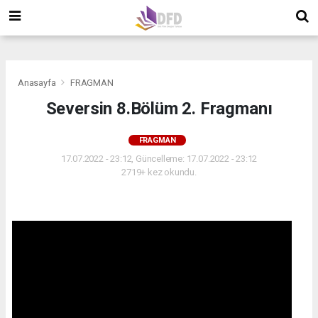
">
">
">
Anasayfa
FRAGMAN
Seversin 8.Bölüm 2. Fragmanı
FRAGMAN
17.07.2022 - 23:12, Güncelleme: 17.07.2022 - 23:12
2719+ kez okundu.