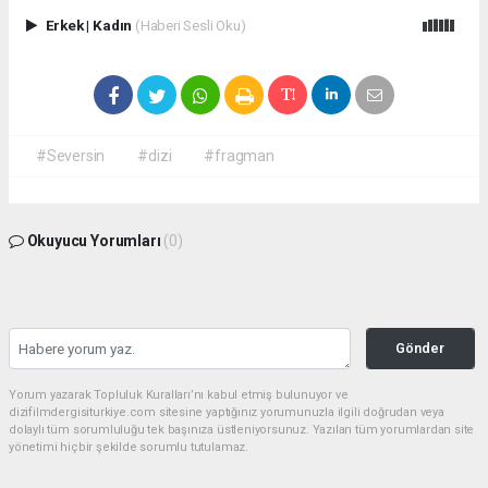
Erkek
|
Kadın
(Haberi Sesli Oku)
#Seversin
#dizi
#fragman
Okuyucu Yorumları
(0)
Gönder
Yorum yazarak Topluluk Kuralları’nı kabul etmiş bulunuyor ve
dizifilmdergisiturkiye.com sitesine yaptığınız yorumunuzla ilgili doğrudan veya
dolaylı tüm sorumluluğu tek başınıza üstleniyorsunuz. Yazılan tüm yorumlardan site
yönetimi hiçbir şekilde sorumlu tutulamaz.