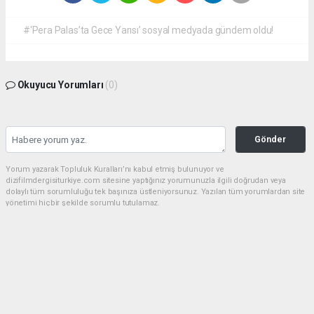
#‘Pera Palas’ta Gece Yarısı’ sosyal medyada gündem oldu!
Okuyucu Yorumları
(0)
Gönder
Yorum yazarak Topluluk Kuralları’nı kabul etmiş bulunuyor ve
dizifilmdergisiturkiye.com sitesine yaptığınız yorumunuzla ilgili doğrudan veya
dolaylı tüm sorumluluğu tek başınıza üstleniyorsunuz. Yazılan tüm yorumlardan site
yönetimi hiçbir şekilde sorumlu tutulamaz.
haber paketi
haber scripti
haber yazılımı
Tüm hakları saklı tutulmaktadır.Copyright 2026©