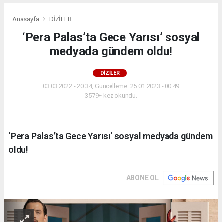
Anasayfa
DİZİLER
‘Pera Palas’ta Gece Yarısı’ sosyal
medyada gündem oldu!
DİZİLER
03.03.2022 - 20:34, Güncelleme: 25.01.2023 - 00:49
3579+ kez okundu.
‘Pera Palas’ta Gece Yarısı’ sosyal medyada gündem
oldu!
ABONE OL