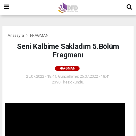
">
">
">
Anasayfa
FRAGMAN
Seni Kalbime Sakladım 5.Bölüm
Fragmanı
FRAGMAN
25.07.2022 - 18:41, Güncelleme: 25.07.2022 - 18:41
2390+ kez okundu.