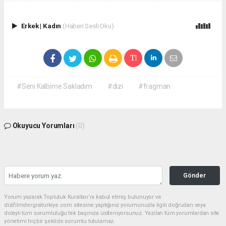
Erkek
|
Kadın
(Haberi Sesli Oku)
#Seni Kalbime Sakladım
#dizi
#fragman
Okuyucu Yorumları
(0)
Gönder
Yorum yazarak Topluluk Kuralları’nı kabul etmiş bulunuyor ve
dizifilmdergisiturkiye.com sitesine yaptığınız yorumunuzla ilgili doğrudan veya
dolaylı tüm sorumluluğu tek başınıza üstleniyorsunuz. Yazılan tüm yorumlardan site
yönetimi hiçbir şekilde sorumlu tutulamaz.