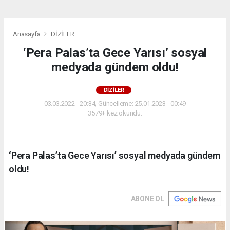
Anasayfa
DİZİLER
‘Pera Palas’ta Gece Yarısı’ sosyal
medyada gündem oldu!
DİZİLER
03.03.2022 - 20:34, Güncelleme: 25.01.2023 - 00:49
3579+ kez okundu.
‘Pera Palas’ta Gece Yarısı’ sosyal medyada gündem
oldu!
ABONE OL