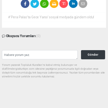
#‘Pera Palas’ta Gece Yarısı’ sosyal medyada gündem oldu!
Okuyucu Yorumları
(0)
Gönder
Yorum yazarak Topluluk Kuralları’nı kabul etmiş bulunuyor ve
dizifilmdergisiturkiye.com sitesine yaptığınız yorumunuzla ilgili doğrudan veya
dolaylı tüm sorumluluğu tek başınıza üstleniyorsunuz. Yazılan tüm yorumlardan site
yönetimi hiçbir şekilde sorumlu tutulamaz.
haber paketi
haber scripti
haber yazılımı