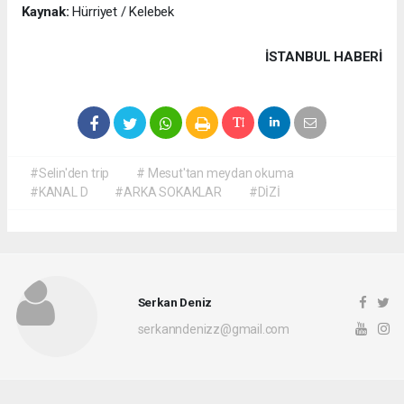
Kaynak:
Hürriyet / Kelebek
İSTANBUL HABERİ
#Selin'den trip
# Mesut'tan meydan okuma
#KANAL D
#ARKA SOKAKLAR
#DİZİ
Serkan Deniz
serkanndenizz@gmail.com