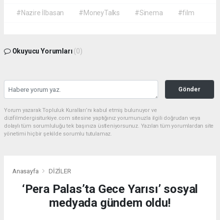
#Nazire İlbasan
#MoneyTalks
#Sinema
#film
Okuyucu Yorumları
(0)
Gönder
Yorum yazarak Topluluk Kuralları’nı kabul etmiş bulunuyor ve
dizifilmdergisiturkiye.com sitesine yaptığınız yorumunuzla ilgili doğrudan veya
dolaylı tüm sorumluluğu tek başınıza üstleniyorsunuz. Yazılan tüm yorumlardan site
yönetimi hiçbir şekilde sorumlu tutulamaz.
Anasayfa
DİZİLER
‘Pera Palas’ta Gece Yarısı’ sosyal
medyada gündem oldu!