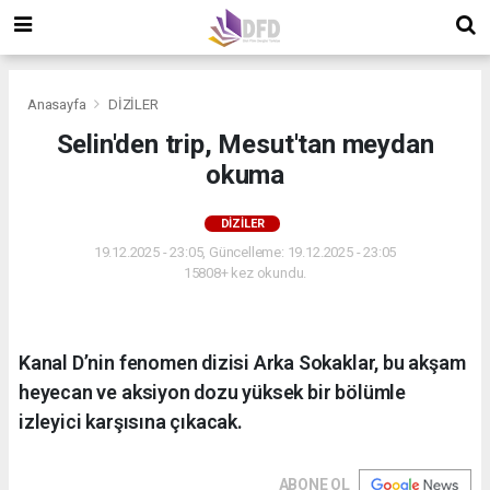
Anasayfa
DİZİLER
Selin'den trip, Mesut'tan meydan
okuma
DİZİLER
19.12.2025 - 23:05, Güncelleme: 19.12.2025 - 23:05
15808+ kez okundu.
Kanal D’nin fenomen dizisi Arka Sokaklar, bu akşam
heyecan ve aksiyon dozu yüksek bir bölümle
izleyici karşısına çıkacak.
ABONE OL