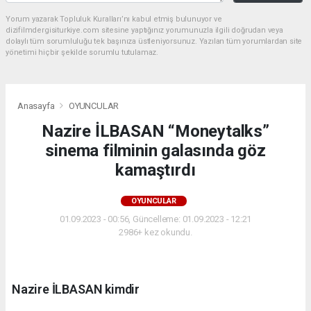
Yorum yazarak Topluluk Kuralları’nı kabul etmiş bulunuyor ve
dizifilmdergisiturkiye.com sitesine yaptığınız yorumunuzla ilgili doğrudan veya
dolaylı tüm sorumluluğu tek başınıza üstleniyorsunuz. Yazılan tüm yorumlardan site
yönetimi hiçbir şekilde sorumlu tutulamaz.
Anasayfa
OYUNCULAR
Nazire İLBASAN “Moneytalks”
sinema filminin galasında göz
kamaştırdı
OYUNCULAR
01.09.2023 - 00:56, Güncelleme: 01.09.2023 - 12:21
2986+ kez okundu.
Nazire İLBASAN kimdir