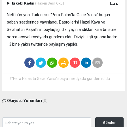
Erkek
|
Kadın
(Haberi Sesli Oku)
Netflix’in yeni Türk dizisi “Pera Palas’ta Gece Yarısı” bugün
sabah saatlerinde yayınlandı. Başrollerini Hazal Kaya ve
Selahattin Paşalı’nın paylaştığı dizi yayınlandıktan kısa bir süre
sonra sosyal medyada gündem oldu. Diziyle ilgili şu ana kadar
13 bine yakın twitter’de paylaşım yapıldı.
#‘Pera Palas’ta Gece Yarısı’ sosyal medyada gündem oldu!
Okuyucu Yorumları
(0)
Gönder