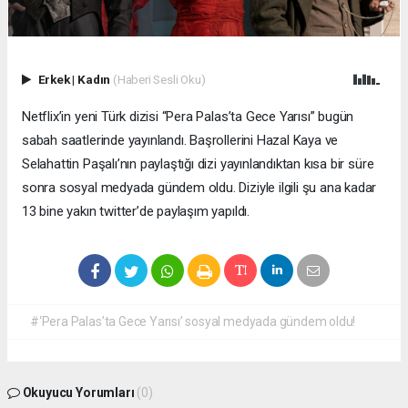
Erkek
|
Kadın
(Haberi Sesli Oku)
Netflix’in yeni Türk dizisi “Pera Palas’ta Gece Yarısı” bugün
sabah saatlerinde yayınlandı. Başrollerini Hazal Kaya ve
Selahattin Paşalı’nın paylaştığı dizi yayınlandıktan kısa bir süre
sonra sosyal medyada gündem oldu. Diziyle ilgili şu ana kadar
13 bine yakın twitter’de paylaşım yapıldı.
#‘Pera Palas’ta Gece Yarısı’ sosyal medyada gündem oldu!
Okuyucu Yorumları
(0)