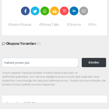
#Nazire İlbasan
#MoneyTalks
#Sinema
#film
Okuyucu Yorumları
(0)
Gönder
Yorum yazarak Topluluk Kuralları’nı kabul etmiş bulunuyor ve
dizifilmdergisiturkiye.com sitesine yaptığınız yorumunuzla ilgili doğrudan veya
dolaylı tüm sorumluluğu tek başınıza üstleniyorsunuz. Yazılan tüm yorumlardan site
yönetimi hiçbir şekilde sorumlu tutulamaz.
Anasayfa
DİZİLER