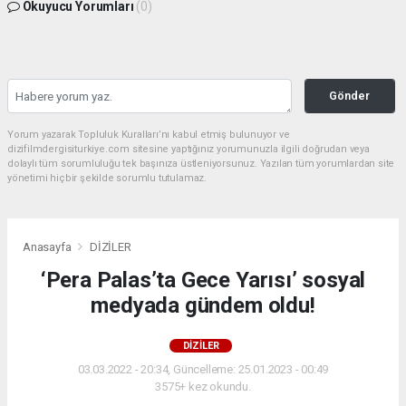
Okuyucu Yorumları
(0)
Gönder
Yorum yazarak Topluluk Kuralları’nı kabul etmiş bulunuyor ve
dizifilmdergisiturkiye.com sitesine yaptığınız yorumunuzla ilgili doğrudan veya
dolaylı tüm sorumluluğu tek başınıza üstleniyorsunuz. Yazılan tüm yorumlardan site
yönetimi hiçbir şekilde sorumlu tutulamaz.
Anasayfa
DİZİLER
‘Pera Palas’ta Gece Yarısı’ sosyal
medyada gündem oldu!
DİZİLER
03.03.2022 - 20:34, Güncelleme: 25.01.2023 - 00:49
3575+ kez okundu.