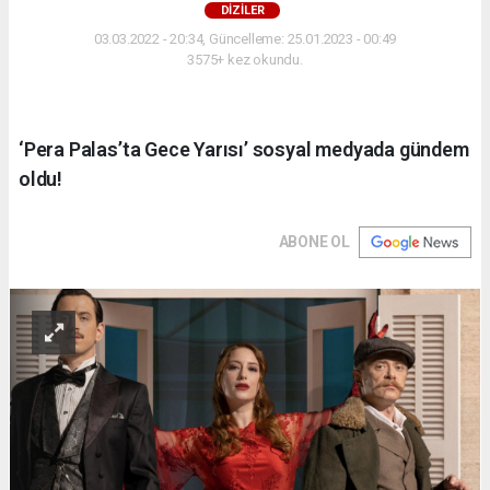
DİZİLER
03.03.2022 - 20:34, Güncelleme: 25.01.2023 - 00:49
3575+ kez okundu.
‘Pera Palas’ta Gece Yarısı’ sosyal medyada gündem
oldu!
ABONE OL