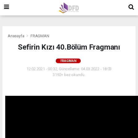
">
">
">
Anasayfa
FRAGMAN
Sefirin Kızı 40.Bölüm Fragmanı
FRAGMAN
12.02.2021 - 00:32, Güncelleme: 04.03.2022 - 18:03
3192+ kez okundu.