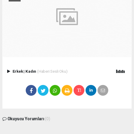
Erkek
|
Kadın
(Haberi Sesli Oku)
Okuyucu Yorumları
(0)