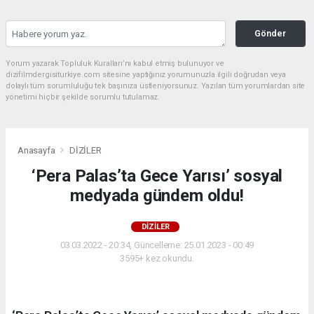
Gönder
Yorum yazarak Topluluk Kuralları’nı kabul etmiş bulunuyor ve
dizifilmdergisiturkiye.com sitesine yaptığınız yorumunuzla ilgili doğrudan veya
dolaylı tüm sorumluluğu tek başınıza üstleniyorsunuz. Yazılan tüm yorumlardan site
yönetimi hiçbir şekilde sorumlu tutulamaz.
Anasayfa
DİZİLER
‘Pera Palas’ta Gece Yarısı’ sosyal
medyada gündem oldu!
DİZİLER
03.03.2022 - 20:34, Güncelleme: 25.01.2023 - 00:49
3595+ kez okundu.