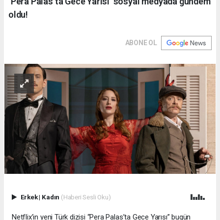
‘Pera Palas’ta Gece Yarısı’ sosyal medyada gündem
oldu!
ABONE OL
Erkek
|
Kadın
(Haberi Sesli Oku)
Netflix’in yeni Türk dizisi “Pera Palas’ta Gece Yarısı” bugün