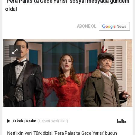
‘Pera Palas’ta Gece Yarısı’ sosyal medyada gündem
oldu!
ABONE OL
Erkek
|
Kadın
(Haberi Sesli Oku)
Netflix’in yeni Türk dizisi “Pera Palas’ta Gece Yarısı” bugün