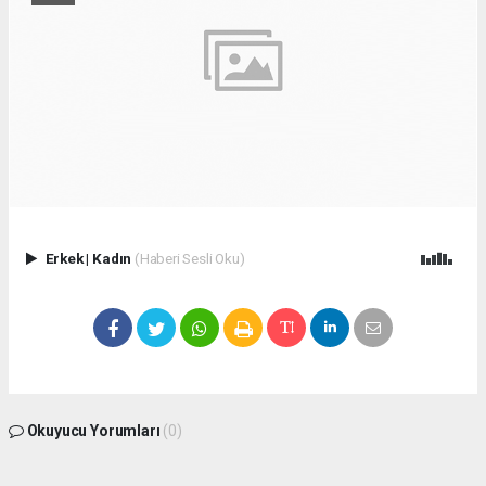
Erkek
|
Kadın
(Haberi Sesli Oku)
Okuyucu Yorumları
(0)