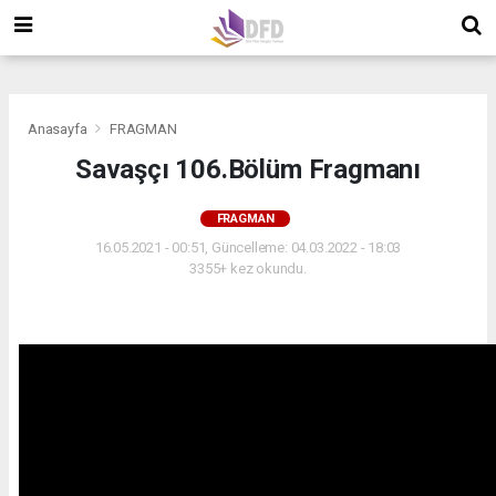
">
">
">
Anasayfa
FRAGMAN
Savaşçı 106.Bölüm Fragmanı
FRAGMAN
16.05.2021 - 00:51, Güncelleme: 04.03.2022 - 18:03
3355+ kez okundu.