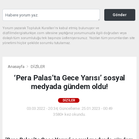
Gönder
Yorum yazarak Topluluk Kuralları’nı kabul etmiş bulunuyor ve
dizifilmdergisiturkiye.com sitesine yaptığınız yorumunuzla ilgili doğrudan veya
dolaylı tüm sorumluluğu tek başınıza üstleniyorsunuz. Yazılan tüm yorumlardan site
yönetimi hiçbir şekilde sorumlu tutulamaz.
Anasayfa
DİZİLER
‘Pera Palas’ta Gece Yarısı’ sosyal
medyada gündem oldu!
DİZİLER
03.03.2022 - 20:34, Güncelleme: 25.01.2023 - 00:49
3580+ kez okundu.