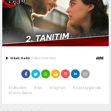
Erkek
|
Kadın
(Haberi Sesli Oku)
#Sakla Beni
#dizi
#fragman
#Uraz Kaygılaroğlu
#Cemre Baysel