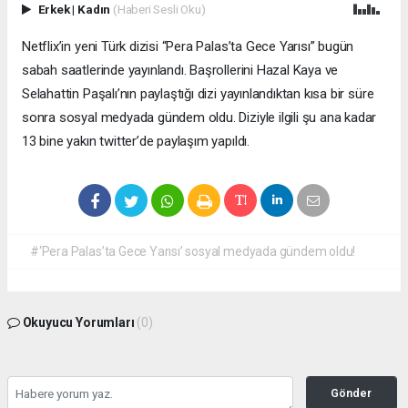
Erkek
|
Kadın
(Haberi Sesli Oku)
Netflix’in yeni Türk dizisi “Pera Palas’ta Gece Yarısı” bugün
sabah saatlerinde yayınlandı. Başrollerini Hazal Kaya ve
Selahattin Paşalı’nın paylaştığı dizi yayınlandıktan kısa bir süre
sonra sosyal medyada gündem oldu. Diziyle ilgili şu ana kadar
13 bine yakın twitter’de paylaşım yapıldı.
#‘Pera Palas’ta Gece Yarısı’ sosyal medyada gündem oldu!
Okuyucu Yorumları
(0)
Gönder