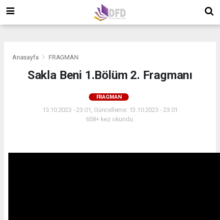
">
">
">
Anasayfa
FRAGMAN
Sakla Beni 1.Bölüm 2. Fragmanı
FRAGMAN
13.10.2023 - 23:01, Güncelleme: 13.10.2023 - 23:01
658+ kez okundu.