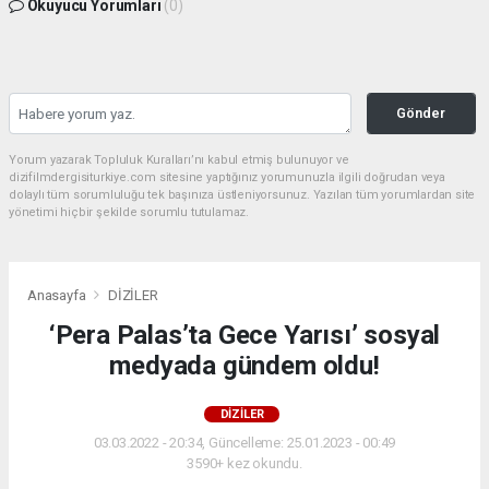
Okuyucu Yorumları
(0)
Gönder
Yorum yazarak Topluluk Kuralları’nı kabul etmiş bulunuyor ve
dizifilmdergisiturkiye.com sitesine yaptığınız yorumunuzla ilgili doğrudan veya
dolaylı tüm sorumluluğu tek başınıza üstleniyorsunuz. Yazılan tüm yorumlardan site
yönetimi hiçbir şekilde sorumlu tutulamaz.
Anasayfa
DİZİLER
‘Pera Palas’ta Gece Yarısı’ sosyal
medyada gündem oldu!
DİZİLER
03.03.2022 - 20:34, Güncelleme: 25.01.2023 - 00:49
3590+ kez okundu.