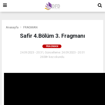
">
">
">
Anasayfa
FRAGMAN
Safir 4.Bölüm 3. Fragmanı
FRAGMAN
24.09.2023 - 20:31, Güncelleme: 24.09.2023 - 20:31
2658+ kez okundu.