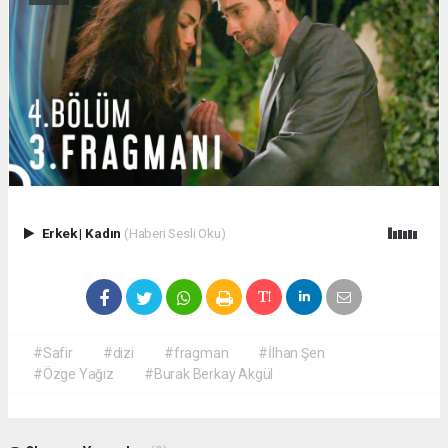
Erkek
|
Kadın
(Haberi Sesli Oku)
#Safir
#dizi
#fragman
#İlhan Şen
#Özge Yağız
#Burak Berkay Akgül