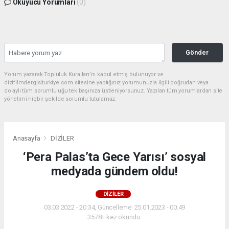
Okuyucu Yorumları
(0)
Gönder
Yorum yazarak Topluluk Kuralları’nı kabul etmiş bulunuyor ve
dizifilmdergisiturkiye.com sitesine yaptığınız yorumunuzla ilgili doğrudan veya
dolaylı tüm sorumluluğu tek başınıza üstleniyorsunuz. Yazılan tüm yorumlardan site
yönetimi hiçbir şekilde sorumlu tutulamaz.
Anasayfa
DİZİLER
‘Pera Palas’ta Gece Yarısı’ sosyal
medyada gündem oldu!
DİZİLER
03.03.2022 - 20:34, Güncelleme: 25.01.2023 - 00:49
3578+ kez okundu.