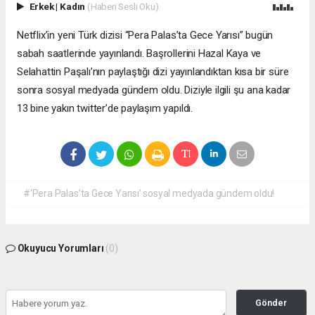
Erkek
|
Kadın
(Haberi Sesli Oku)
Netflix’in yeni Türk dizisi “Pera Palas’ta Gece Yarısı” bugün
sabah saatlerinde yayınlandı. Başrollerini Hazal Kaya ve
Selahattin Paşalı’nın paylaştığı dizi yayınlandıktan kısa bir süre
sonra sosyal medyada gündem oldu. Diziyle ilgili şu ana kadar
13 bine yakın twitter’de paylaşım yapıldı.
#‘Pera Palas’ta Gece Yarısı’ sosyal medyada gündem oldu!
Okuyucu Yorumları
(0)
Gönder