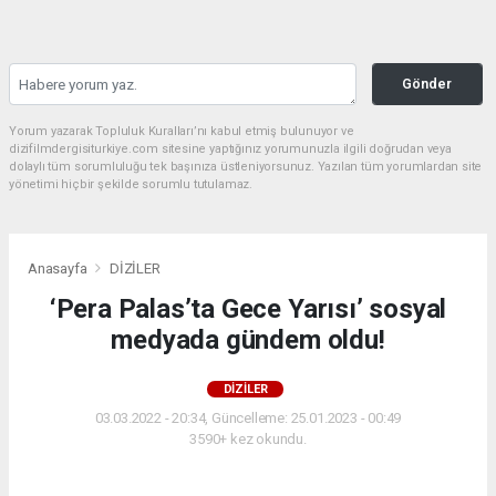
Gönder
Yorum yazarak Topluluk Kuralları’nı kabul etmiş bulunuyor ve
dizifilmdergisiturkiye.com sitesine yaptığınız yorumunuzla ilgili doğrudan veya
dolaylı tüm sorumluluğu tek başınıza üstleniyorsunuz. Yazılan tüm yorumlardan site
yönetimi hiçbir şekilde sorumlu tutulamaz.
Anasayfa
DİZİLER
‘Pera Palas’ta Gece Yarısı’ sosyal
medyada gündem oldu!
DİZİLER
03.03.2022 - 20:34, Güncelleme: 25.01.2023 - 00:49
3590+ kez okundu.