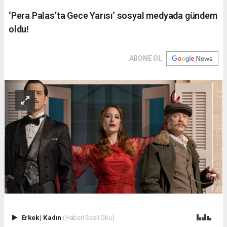
‘Pera Palas’ta Gece Yarısı’ sosyal medyada gündem
oldu!
ABONE OL
Erkek
|
Kadın
(Haberi Sesli Oku)