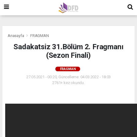
">
">
">
Anasayfa
FRAGMAN
Sadakatsiz 31.Bölüm 2. Fragmanı
(Sezon Finali)
FRAGMAN
27.05.2021 - 00:20, Güncelleme: 04.03.2022 - 18:03
2761+ kez okundu.