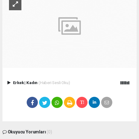
Erkek
|
Kadın
(Haberi Sesli Oku)
Okuyucu Yorumları
(0)