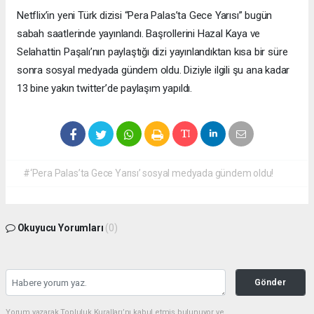
Netflix’in yeni Türk dizisi “Pera Palas’ta Gece Yarısı” bugün
sabah saatlerinde yayınlandı. Başrollerini Hazal Kaya ve
Selahattin Paşalı’nın paylaştığı dizi yayınlandıktan kısa bir süre
sonra sosyal medyada gündem oldu. Diziyle ilgili şu ana kadar
13 bine yakın twitter’de paylaşım yapıldı.
#‘Pera Palas’ta Gece Yarısı’ sosyal medyada gündem oldu!
Okuyucu Yorumları
(0)
Gönder
Yorum yazarak Topluluk Kuralları’nı kabul etmiş bulunuyor ve