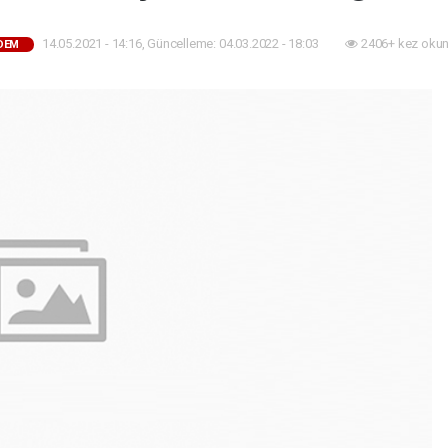
14.05.2021 - 14:16, Güncelleme: 04.03.2022 - 18:03
2406+ kez okun
DEM