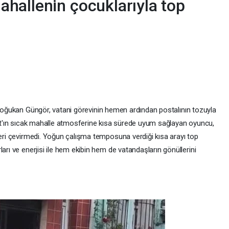
hallenin çocuklarıyla top
 Doğukan Güngör, vatani görevinin hemen ardından postalının tozuyla
alat'ın sıcak mahalle atmosferine kısa sürede uyum sağlayan oyuncu,
geri çevirmedi. Yoğun çalışma temposuna verdiği kısa arayı top
arı ve enerjisi ile hem ekibin hem de vatandaşların gönüllerini