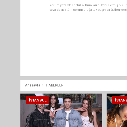
Yorum yazarak Topluluk Kuralları’nı kabul etmiş bulun
veya dolaylı tüm sorumluluğu tek başınıza üstleniyor
Anasayfa
HABERLER
İSTANBUL
İSTAN