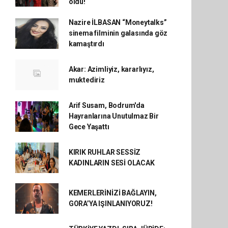
oldu!
Nazire İLBASAN “Moneytalks”
sinema filminin galasında göz
kamaştırdı
Akar: Azimliyiz, kararlıyız,
muktediriz
Arif Susam, Bodrum'da
Hayranlarına Unutulmaz Bir
Gece Yaşattı
KIRIK RUHLAR SESSİZ
KADINLARIN SESİ OLACAK
KEMERLERİNİZİ BAĞLAYIN,
GORA’YA IŞINLANIYORUZ!