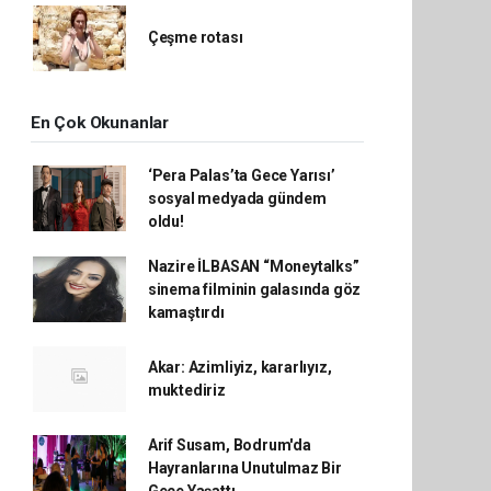
Çeşme rotası
En Çok Okunanlar
‘Pera Palas’ta Gece Yarısı’
sosyal medyada gündem
oldu!
Nazire İLBASAN “Moneytalks”
sinema filminin galasında göz
kamaştırdı
Akar: Azimliyiz, kararlıyız,
muktediriz
Arif Susam, Bodrum'da
Hayranlarına Unutulmaz Bir
Gece Yaşattı