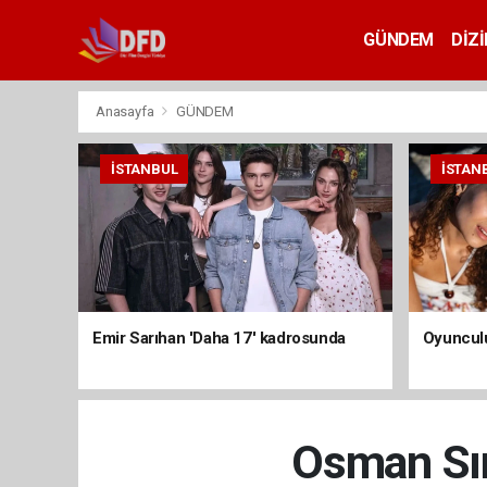
GÜNDEM
DİZİ
Anasayfa
GÜNDEM
İSTANBUL
İSTAN
Emir Sarıhan 'Daha 17' kadrosunda
Oyunculu
Osman Sına