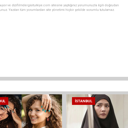
uyor ve dizifilmdergisiturkiye.com sitesine yaptığınız yorumunuzla ilgili doğrudan
sunuz. Yazılan tüm yorumlardan site yönetimi hiçbir şekilde sorumlu tutulamaz.
BUL
İSTANBUL