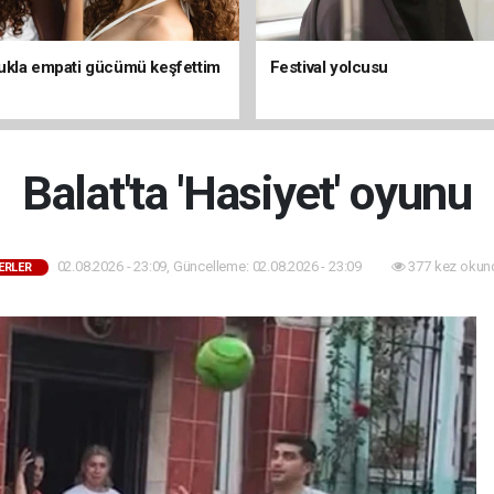
kla empati gücümü keşfettim
Festival yolcusu
Balat'ta 'Hasiyet' oyunu
02.08.2026 - 23:09, Güncelleme: 02.08.2026 - 23:09
377 kez okun
ERLER