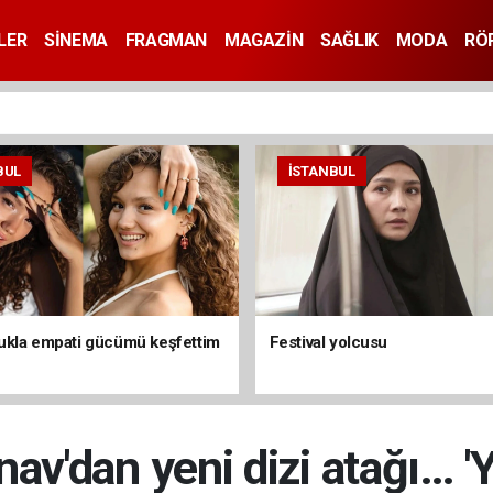
LER
SİNEMA
FRAGMAN
MAGAZİN
SAĞLIK
MODA
RÖ
BUL
İSTANBUL
kla empati gücümü keşfettim
Festival yolcusu
v'dan yeni dizi atağı… 'Y