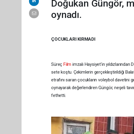
Doğukan Güngör, ma
oynadı.
ÇOCUKLARI KIRMADI
Süreç
Film
imzalı Haysiyet'in yıldızlarından
sete koştu. Çekimlerin gerçekleştirildiği B
etrafını saran çocukların voleybol davetini 
oynayarak değerlendiren Güngör, neşeli tavırl
fethetti.