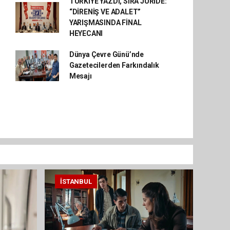
TÜRKİYE YAZDI, SIRA JÜRİDE:
“DİRENİŞ VE ADALET”
YARIŞMASINDA FİNAL
HEYECANI
Dünya Çevre Günü’nde
Gazetecilerden Farkındalık
Mesajı
İSTANBUL