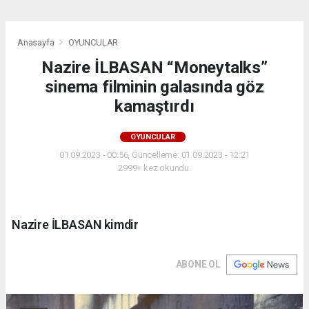
Anasayfa
OYUNCULAR
Nazire İLBASAN “Moneytalks”
sinema filminin galasında göz
kamaştırdı
OYUNCULAR
01.09.2023 - 00:56, Güncelleme: 01.09.2023 - 12:21
2999+ kez okundu.
Nazire İLBASAN kimdir
ABONE OL