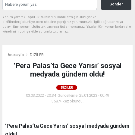
Gönder
Yorum yazarak Topluluk Kuralları’nı kabul etmiş bulunuyor ve
dizifilmdergisiturkiye.com sitesine yaptığınız yorumunuzla ilgili doğrudan veya
dolaylı tüm sorumluluğu tek başınıza üstleniyorsunuz. Yazılan tüm yorumlardan site
yönetimi hiçbir şekilde sorumlu tutulamaz.
Anasayfa
DİZİLER
‘Pera Palas’ta Gece Yarısı’ sosyal
medyada gündem oldu!
DİZİLER
03.03.2022 - 20:34, Güncelleme: 25.01.2023 - 00:49
3587+ kez okundu.
‘Pera Palas’ta Gece Yarısı’ sosyal medyada gündem
oldu!