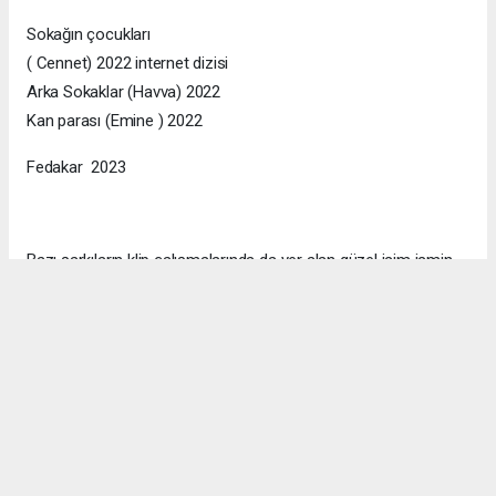
Sokağın çocukları
( Cennet) 2022 internet dizisi
Arka Sokaklar (Havva) 2022
Kan parası (Emine ) 2022
Fedakar 2023
Bazı şarkıların klip çalışmalarında da yer alan güzel isim ismin
resmi instagram hesabı kullanıcı ismi @nazireilbasan ‘dır.
#Nazire İlbasan
#MoneyTalks
#Sinema
#film