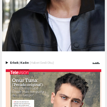
Erkek
|
Kadın
(Haberi Sesli Oku)