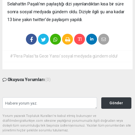
Selahattin Paşalı’nın paylaştığı dizi yayınlandıktan kısa bir süre
sonra sosyal medyada gündem oldu. Diziyle ilgili şu ana kadar
13 bine yakın twitter’de paylaşım yapıldı.
#‘Pera Palas’ta Gece Yarısı’ sosyal medyada gündem oldu!
Okuyucu Yorumları
(0)
Gönder
Yorum yazarak Topluluk Kuralları’nı kabul etmiş bulunuyor ve
dizifilmdergisiturkiye.com sitesine yaptığınız yorumunuzla ilgili doğrudan veya
dolaylı tüm sorumluluğu tek başınıza üstleniyorsunuz. Yazılan tüm yorumlardan site
yönetimi hiçbir şekilde sorumlu tutulamaz.