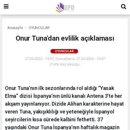
Anasayfa
OYUNCULAR
Onur Tuna'dan evlilik açıklaması
OYUNCULAR
27.04.2023 - 19:07, Güncelleme: 27.04.2023 - 19:07
2145+ kez okundu.
Onur Tuna’nın ilk sezonlarında rol aldığı “Yasak
Elma” dizisi İspanya’nın ünlü kanalı Antena 3’te her
akşam yayınlanıyor. Dizide Alihan karakterine hayat
veren Tuna, yakışıklılığı ve yeteneğiyle İspanyol
seyircilerin kısa sürede kalbini fethetti. 37
yaşındaki Onur Tuna İspanya’nın haftalık magazin