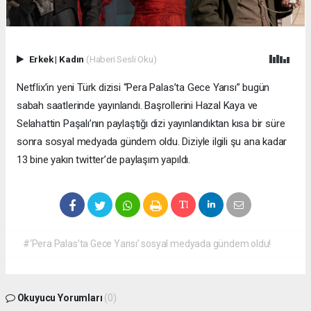
Erkek
|
Kadın
(Haberi Sesli Oku)
Netflix’in yeni Türk dizisi “Pera Palas’ta Gece Yarısı” bugün
sabah saatlerinde yayınlandı. Başrollerini Hazal Kaya ve
Selahattin Paşalı’nın paylaştığı dizi yayınlandıktan kısa bir süre
sonra sosyal medyada gündem oldu. Diziyle ilgili şu ana kadar
13 bine yakın twitter’de paylaşım yapıldı.
#‘Pera Palas’ta Gece Yarısı’ sosyal medyada gündem oldu!
Okuyucu Yorumları
(0)