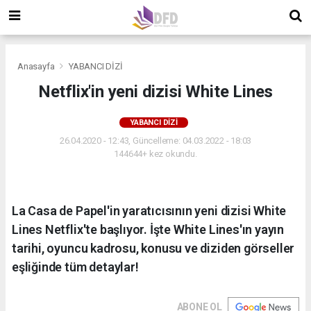
Anasayfa
YABANCI DİZİ
Netflix'in yeni dizisi White Lines
YABANCI DİZİ
26.04.2020 - 12:43, Güncelleme: 04.03.2022 - 18:03
144644+ kez okundu.
La Casa de Papel'in yaratıcısının yeni dizisi White
Lines Netflix'te başlıyor. İşte White Lines'ın yayın
tarihi, oyuncu kadrosu, konusu ve diziden görseller
eşliğinde tüm detaylar!
ABONE OL