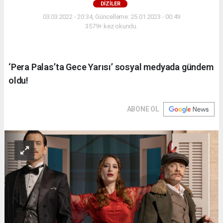
DİZİLER
03.03.2022 - 20:34, Güncelleme: 25.01.2023 - 00:49
3579+ kez okundu.
‘Pera Palas’ta Gece Yarısı’ sosyal medyada gündem
oldu!
ABONE OL