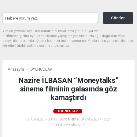
Gönder
Yorum yazarak Topluluk Kuralları’nı kabul etmiş bulunuyor ve
dizifilmdergisiturkiye.com sitesine yaptığınız yorumunuzla ilgili doğrudan veya
dolaylı tüm sorumluluğu tek başınıza üstleniyorsunuz. Yazılan tüm yorumlardan site
yönetimi hiçbir şekilde sorumlu tutulamaz.
Anasayfa
OYUNCULAR
Nazire İLBASAN “Moneytalks”
sinema filminin galasında göz
kamaştırdı
OYUNCULAR
01.09.2023 - 00:56, Güncelleme: 01.09.2023 - 12:21
2989+ kez okundu.