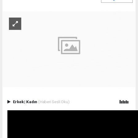
Erkek
|
Kadın
(Haberi Sesli Oku)