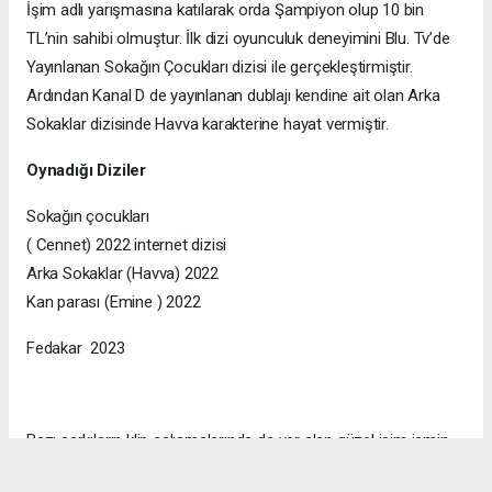
İşim adlı yarışmasına katılarak orda Şampiyon olup 10 bin
TL’nin sahibi olmuştur. İlk dizi oyunculuk deneyimini Blu. Tv’de
Yayınlanan Sokağın Çocukları dizisi ile gerçekleştirmiştir.
Ardından Kanal D de yayınlanan dublajı kendine ait olan Arka
Sokaklar dizisinde Havva karakterine hayat vermiştir.
Oynadığı Diziler
Sokağın çocukları
( Cennet) 2022 internet dizisi
Arka Sokaklar (Havva) 2022
Kan parası (Emine ) 2022
Fedakar 2023
Bazı şarkıların klip çalışmalarında da yer alan güzel isim ismin
resmi instagram hesabı kullanıcı ismi @nazireilbasan ‘dır.