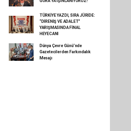
GORA’YA IŞINLANIYORUZ!
TÜRKİYE YAZDI, SIRA JÜRİDE:
“DİRENİŞ VE ADALET”
YARIŞMASINDA FİNAL
HEYECANI
Dünya Çevre Günü’nde
Gazetecilerden Farkındalık
Mesajı