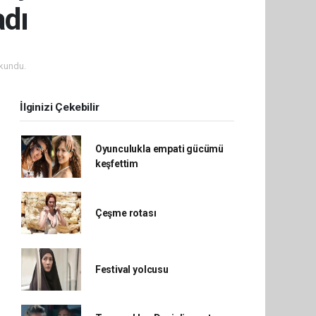
adı
kundu.
İlginizi Çekebilir
Oyunculukla empati gücümü
keşfettim
Çeşme rotası
Festival yolcusu