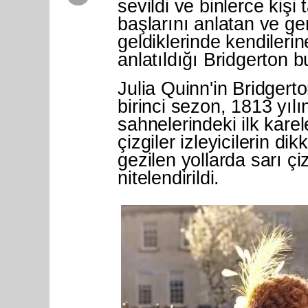
sevildi ve binlerce kişi 
başlarını anlatan ve gen
geldiklerinde kendileri
anlatıldığı Bridgerton b
Julia Quinn'in Bridgert
birinci sezon, 1813 yılı
sahnelerindeki ilk karel
çizgiler izleyicilerin d
gezilen yollarda sarı çi
nitelendirildi.