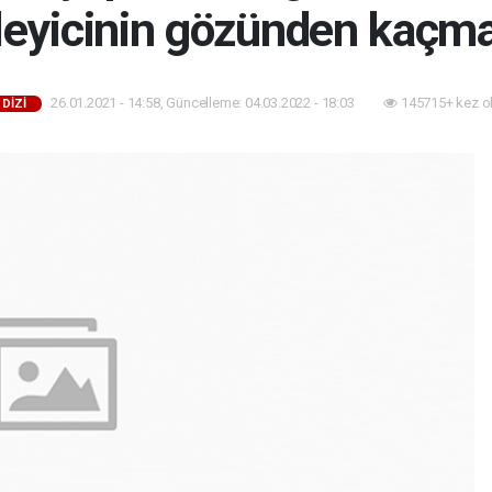
leyicinin gözünden kaçm
26.01.2021 - 14:58, Güncelleme: 04.03.2022 - 18:03
145715+ kez o
 DİZİ