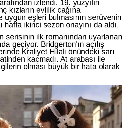
tarafından izlendi. 19. yüzyılın
ç kızların evlilik çağına
ne uygun eşleri bulmasının serüvenin
u hafta ikinci sezon onayını da aldı.
on serisinin ilk romanından uyarlanan
nda geçiyor. Bridgerton'ın açılış
erinde Kraliyet Hilali önündeki sarı
ikkatinden kaçmadı. At arabası ile
zgilerin olması büyük bir hata olarak