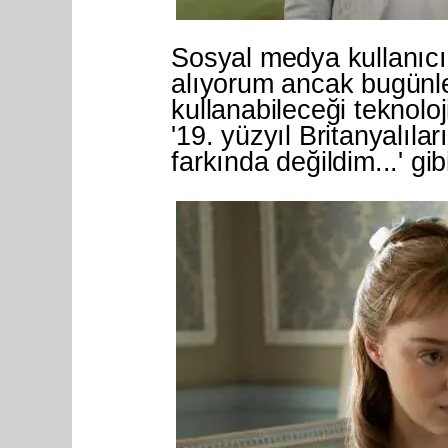
Sosyal medya kullanıcıl
alıyorum ancak bugünle
kullanabileceği teknoloj
'19. yüzyıl Britanyalıl
farkında değildim...' g