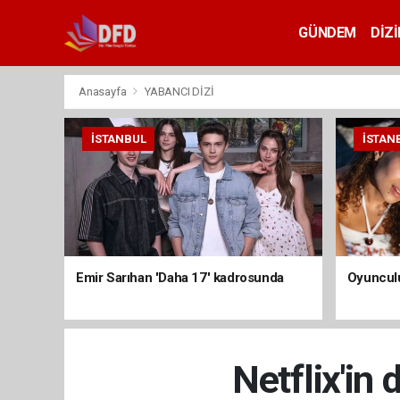
GÜNDEM
DİZİ
Anasayfa
YABANCI DİZİ
İSTANBUL
İSTAN
Emir Sarıhan 'Daha 17' kadrosunda
Oyunculu
Netflix'in