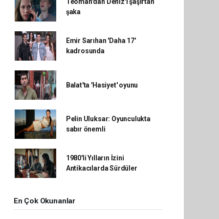
Teoman'dan Deniz'i şaşırtan
şaka
Emir Sarıhan 'Daha 17'
kadrosunda
Balat'ta 'Hasiyet' oyunu
Pelin Uluksar: Oyunculukta
sabır önemli
1980'li Yılların İzini
Antikacılarda Sürdüler
En Çok Okunanlar