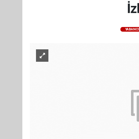
İz
YABANCI