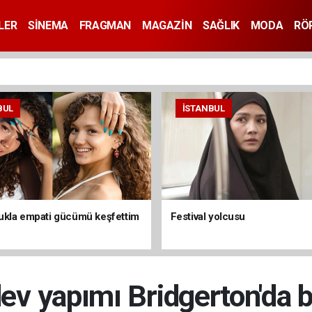
LER
SİNEMA
FRAGMAN
MAGAZİN
SAĞLIK
MODA
RÖ
BUL
İSTANBUL
kla empati gücümü keşfettim
Festival yolcusu
 dev yapımı Bridgerton'da 