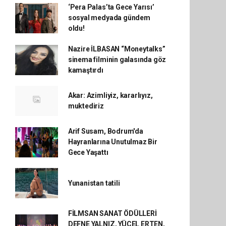
‘Pera Palas’ta Gece Yarısı’
sosyal medyada gündem
oldu!
Nazire İLBASAN “Moneytalks”
sinema filminin galasında göz
kamaştırdı
Akar: Azimliyiz, kararlıyız,
muktediriz
Arif Susam, Bodrum'da
Hayranlarına Unutulmaz Bir
Gece Yaşattı
Yunanistan tatili
FİLMSAN SANAT ÖDÜLLERİ
DEFNE YALNIZ, YÜCEL ERTEN,