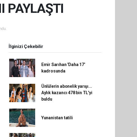
 PAYLAŞTI
ndu.
İlginizi Çekebilir
Emir Sarıhan 'Daha 17'
kadrosunda
Ünlülerin abonelik yarışı...
Aylık kazancı 478 bin TL'yi
buldu
Yunanistan tatili