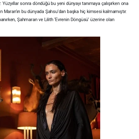
r. Yüzyıllar sonra döndüğü bu yeni dünyayı tanımaya çalışırken ona
nden Maran’ın bu dünyada Şahsu’dan başka hiç kimsesi kalmamıştır.
nanırken, Şahmaran ve Lilith ‘Evrenin Döngüsü’ üzerine olan