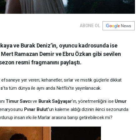
ABONE OL
rıkaya ve Burak Deniz’in, oyuncu kadrosunda ise
, Mert Ramazan Demir ve Ebru Özkan gibi sevilen
 sezon resmi fragmanını paylaştı.
efsaneye yer veren; kehanetler, sırlar ve mistik güçlerle dikkat
os
’ta tüm dünya ile aynı anda Netflix’te yayınlanacak.
ğını
Timur Savcı
ve
Burak Sağyaşar
'ın, yönetmenliğini ise
Umur
 senaryosunu
Pınar Bulut’
un
kaleme aldığı dizinin ikinci sezonunda
durup insan ırkı ile Marlar arasına barışı getirebilecek mi?