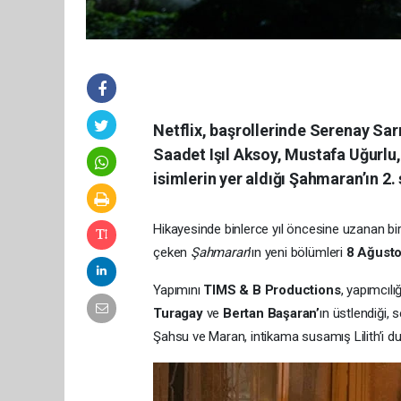
Netflix, başrollerinde Serenay Sa
Saadet Işıl Aksoy, Mustafa Uğurlu
isimlerin yer aldığı Şahmaran’ın 2.
Hikayesinde binlerce yıl öncesine uzanan bir 
çeken
Şahmaran
’ın yeni bölümleri
8 Ağust
Yapımını
TIMS & B Productions
, yapımcılı
Turagay
ve
Bertan Başaran’
ın üstlendiği,
Şahsu ve Maran, intikama susamış Lilith’i dur