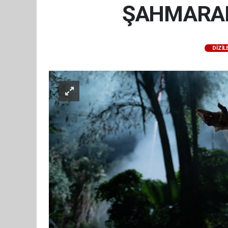
ŞAHMARAN
DİZİL