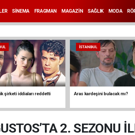
LER
SİNEMA
FRAGMAN
MAGAZİN
SAĞLIK
MODA
RÖ
BUL
İSTANBUL
k şirketi iddiaları reddetti
Aras kardeşini bulacak mı?
ĞUSTOS’TA 2. SEZONU İ