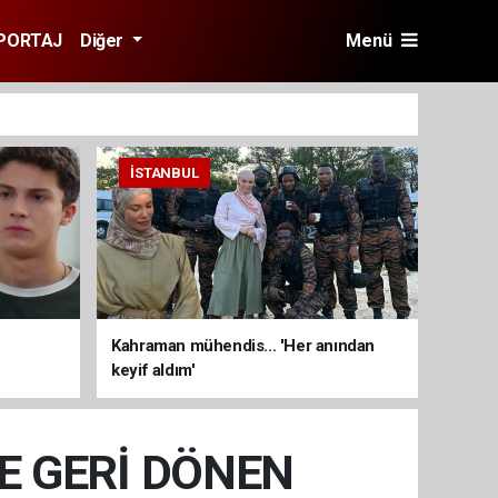
PORTAJ
Diğer
Menü
İSTANBUL
Kahraman mühendis... 'Her anından
keyif aldım'
LE GERİ DÖNEN