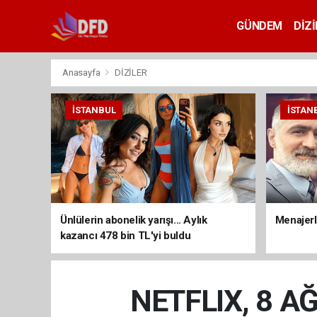
GÜNDEM
DİZİ
Anasayfa
DİZİLER
İSTANBUL
İSTAN
Ünlülerin abonelik yarışı... Aylık
Menajerli
kazancı 478 bin TL'yi buldu
NETFLIX, 8 A