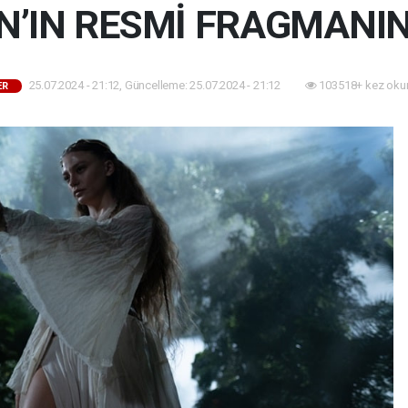
’IN RESMİ FRAGMANINI
25.07.2024 - 21:12, Güncelleme: 25.07.2024 - 21:12
103518+ kez oku
ER