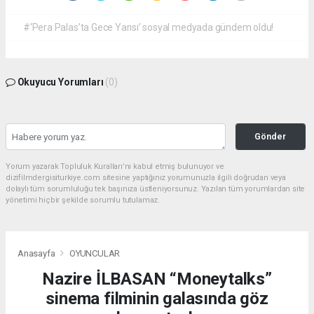
#‘Pera Palas’ta Gece Yarısı’ sosyal medyada gündem oldu!
Okuyucu Yorumları
(0)
Gönder
Yorum yazarak Topluluk Kuralları’nı kabul etmiş bulunuyor ve
dizifilmdergisiturkiye.com sitesine yaptığınız yorumunuzla ilgili doğrudan veya
dolaylı tüm sorumluluğu tek başınıza üstleniyorsunuz. Yazılan tüm yorumlardan site
yönetimi hiçbir şekilde sorumlu tutulamaz.
Anasayfa
OYUNCULAR
Nazire İLBASAN “Moneytalks”
sinema filminin galasında göz