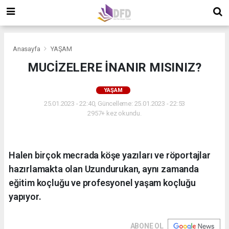
Anasayfa
YAŞAM
MUCİZELERE İNANIR MISINIZ?
YAŞAM
25.01.2023 - 22:40, Güncelleme: 25.01.2023 - 22:53
2957+ kez okundu.
Halen birçok mecrada köşe yazıları ve röportajlar
hazırlamakta olan Uzundurukan, aynı zamanda
eğitim koçluğu ve profesyonel yaşam koçluğu
yapıyor.
ABONE OL