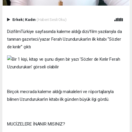
Erkek
|
Kadın
(Haberi Sesli Oku)
DizifilmTürkiye sayfasında kaleme aldığı dizi/film yazılarıyla da
tanınan gazeteci/yazar Ferah Uzundurukan’ın ilk kitabı ‘’Sözler
de kırılır’’ çıktı
Birçok mecrada kaleme aldığı makaleleri ve röportajlarıyla
bilinen Uzundurukan’ın kitabı ilk günden büyük ilgi gördü.
MUCİZELERE İNANIR MISINIZ?