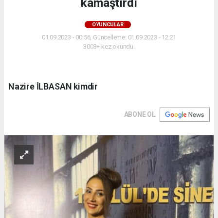
kamaştırdı
OYUNCULAR
01.09.2023 - 00:56, Güncelleme: 01.09.2023 - 12:21
3003+ kez okundu.
Nazire İLBASAN kimdir
ABONE OL