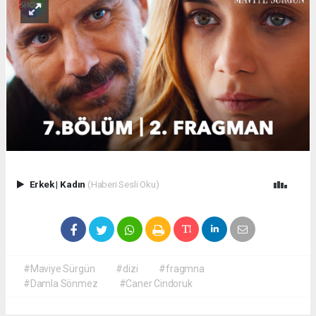
Erkek
|
Kadın
(Haberi Sesli Oku)
#Maviye Sürgün
#dizi
#fragmna
#Damla Sönmez
#Caner Cindoruk