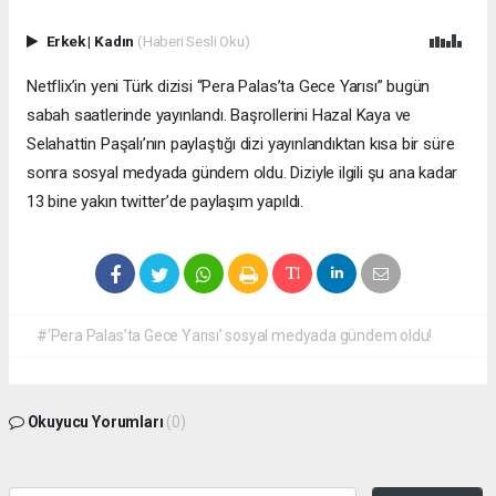
Erkek
|
Kadın
(Haberi Sesli Oku)
Netflix’in yeni Türk dizisi “Pera Palas’ta Gece Yarısı” bugün
sabah saatlerinde yayınlandı. Başrollerini Hazal Kaya ve
Selahattin Paşalı’nın paylaştığı dizi yayınlandıktan kısa bir süre
sonra sosyal medyada gündem oldu. Diziyle ilgili şu ana kadar
13 bine yakın twitter’de paylaşım yapıldı.
#‘Pera Palas’ta Gece Yarısı’ sosyal medyada gündem oldu!
Okuyucu Yorumları
(0)