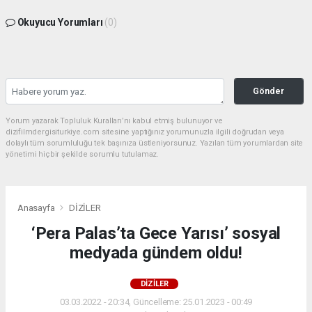
Okuyucu Yorumları
(0)
Gönder
Yorum yazarak Topluluk Kuralları’nı kabul etmiş bulunuyor ve
dizifilmdergisiturkiye.com sitesine yaptığınız yorumunuzla ilgili doğrudan veya
dolaylı tüm sorumluluğu tek başınıza üstleniyorsunuz. Yazılan tüm yorumlardan site
yönetimi hiçbir şekilde sorumlu tutulamaz.
Anasayfa
DİZİLER
‘Pera Palas’ta Gece Yarısı’ sosyal
medyada gündem oldu!
DİZİLER
03.03.2022 - 20:34, Güncelleme: 25.01.2023 - 00:49