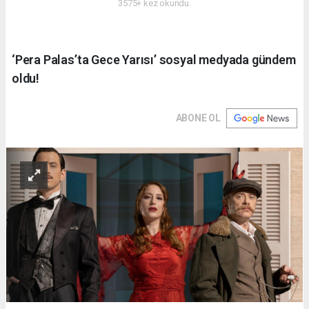
3575+ kez okundu.
‘Pera Palas’ta Gece Yarısı’ sosyal medyada gündem
oldu!
ABONE OL