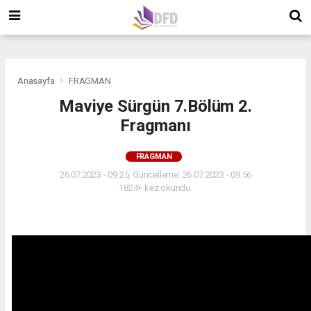
">
">
">
Anasayfa
FRAGMAN
Maviye Sürgün 7.Bölüm 2.
Fragmanı
FRAGMAN
26.07.2023 - 09:25, Güncelleme: 26.07.2023 - 09:56
1824+ kez okundu.