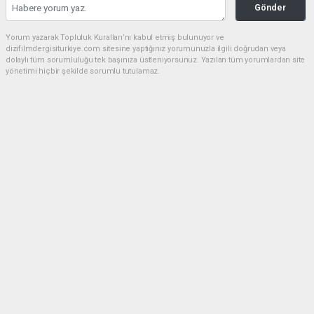
Gönder
Yorum yazarak Topluluk Kuralları’nı kabul etmiş bulunuyor ve
dizifilmdergisiturkiye.com sitesine yaptığınız yorumunuzla ilgili doğrudan veya
dolaylı tüm sorumluluğu tek başınıza üstleniyorsunuz. Yazılan tüm yorumlardan site
yönetimi hiçbir şekilde sorumlu tutulamaz.
Anasayfa
OYUNCULAR
Nazire İLBASAN “Moneytalks”
sinema filminin galasında göz
kamaştırdı
OYUNCULAR
01.09.2023 - 00:56, Güncelleme: 01.09.2023 - 12:21
2986+ kez okundu.
Nazire İLBASAN kimdir