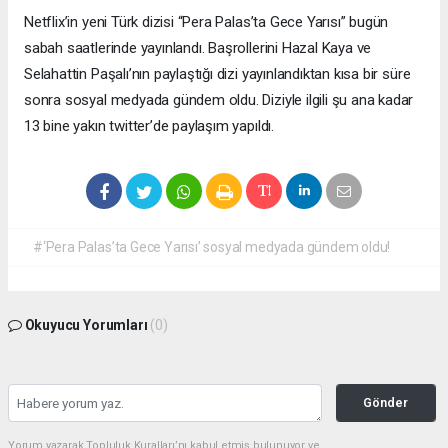
Netflix’in yeni Türk dizisi “Pera Palas’ta Gece Yarısı” bugün
sabah saatlerinde yayınlandı. Başrollerini Hazal Kaya ve
Selahattin Paşalı’nın paylaştığı dizi yayınlandıktan kısa bir süre
sonra sosyal medyada gündem oldu. Diziyle ilgili şu ana kadar
13 bine yakın twitter’de paylaşım yapıldı.
#‘Pera Palas’ta Gece Yarısı’ sosyal medyada gündem oldu!
Okuyucu Yorumları
(0)
Gönder
Yorum yazarak Topluluk Kuralları’nı kabul etmiş bulunuyor ve