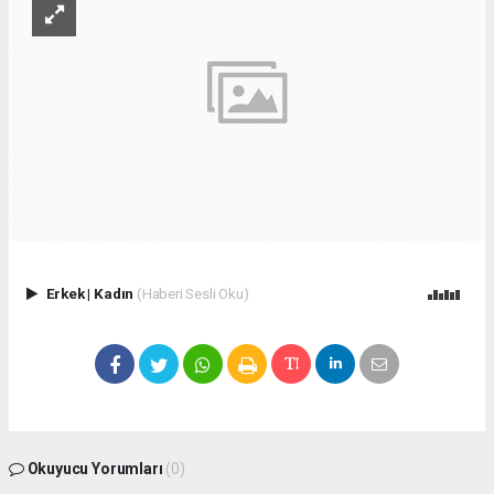
Erkek
|
Kadın
(Haberi Sesli Oku)
Okuyucu Yorumları
(0)