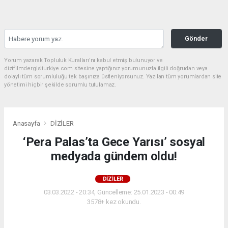
Gönder
Yorum yazarak Topluluk Kuralları’nı kabul etmiş bulunuyor ve
dizifilmdergisiturkiye.com sitesine yaptığınız yorumunuzla ilgili doğrudan veya
dolaylı tüm sorumluluğu tek başınıza üstleniyorsunuz. Yazılan tüm yorumlardan site
yönetimi hiçbir şekilde sorumlu tutulamaz.
Anasayfa
DİZİLER
‘Pera Palas’ta Gece Yarısı’ sosyal
medyada gündem oldu!
DİZİLER
03.03.2022 - 20:34, Güncelleme: 25.01.2023 - 00:49
3578+ kez okundu.