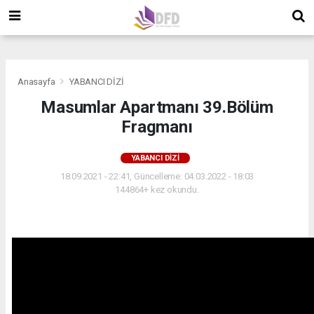
">
">
">
Anasayfa
YABANCI DİZİ
Masumlar Apartmanı 39.Bölüm
Fragmanı
YABANCI DİZİ
18.09.2021 - 22:41, Güncelleme: 04.03.2022 - 18:03
144864+ kez okundu.