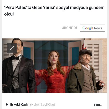
‘Pera Palas’ta Gece Yarısı’ sosyal medyada gündem
oldu!
ABONE OL
Erkek
|
Kadın
(Haberi Sesli Oku)