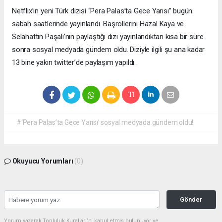
Netflix’in yeni Türk dizisi “Pera Palas’ta Gece Yarısı” bugün
sabah saatlerinde yayınlandı. Başrollerini Hazal Kaya ve
Selahattin Paşalı’nın paylaştığı dizi yayınlandıktan kısa bir süre
sonra sosyal medyada gündem oldu. Diziyle ilgili şu ana kadar
13 bine yakın twitter’de paylaşım yapıldı.
#‘Pera Palas’ta Gece Yarısı’ sosyal medyada gündem oldu!
Okuyucu Yorumları
(0)
Gönder
Yorum yazarak Topluluk Kuralları’nı kabul etmiş bulunuyor ve