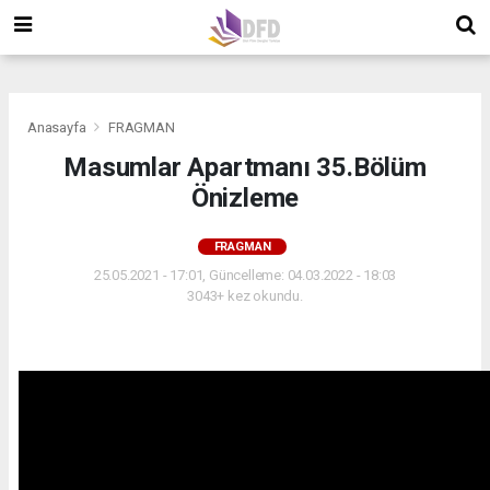
">
">
">
Anasayfa
FRAGMAN
Masumlar Apartmanı 35.Bölüm
Önizleme
FRAGMAN
25.05.2021 - 17:01, Güncelleme: 04.03.2022 - 18:03
3043+ kez okundu.