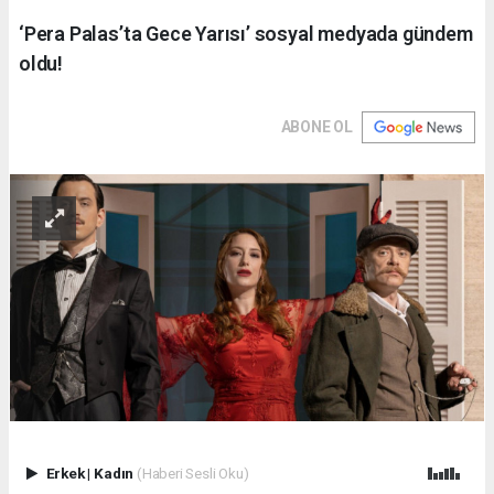
‘Pera Palas’ta Gece Yarısı’ sosyal medyada gündem
oldu!
ABONE OL
Erkek
|
Kadın
(Haberi Sesli Oku)