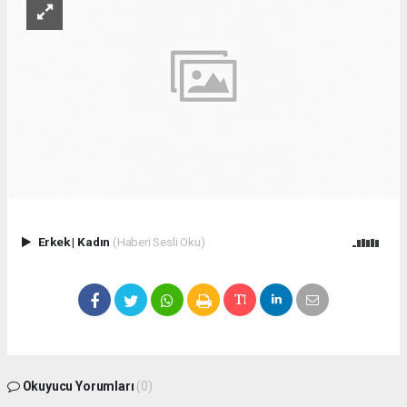
Erkek
|
Kadın
(Haberi Sesli Oku)
Okuyucu Yorumları
(0)