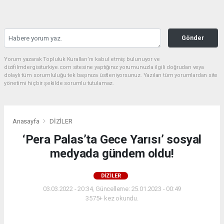
Gönder
Yorum yazarak Topluluk Kuralları’nı kabul etmiş bulunuyor ve
dizifilmdergisiturkiye.com sitesine yaptığınız yorumunuzla ilgili doğrudan veya
dolaylı tüm sorumluluğu tek başınıza üstleniyorsunuz. Yazılan tüm yorumlardan site
yönetimi hiçbir şekilde sorumlu tutulamaz.
Anasayfa
DİZİLER
‘Pera Palas’ta Gece Yarısı’ sosyal
medyada gündem oldu!
DİZİLER
03.03.2022 - 20:34, Güncelleme: 25.01.2023 - 00:49
3575+ kez okundu.