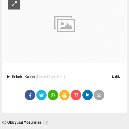
Erkek
|
Kadın
(Haberi Sesli Oku)
Okuyucu Yorumları
(0)