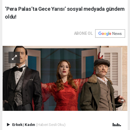
‘Pera Palas’ta Gece Yarısı’ sosyal medyada gündem
oldu!
ABONE OL
Erkek
|
Kadın
(Haberi Sesli Oku)