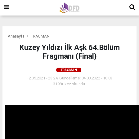
">
">
">
Anasayfa
FRAGMAN
Kuzey Yıldızı İlk Aşk 64.Bölüm
Fragmanı (Final)
FRAGMAN
12.05.2021 - 23:24, Güncelleme: 04.03.2022 - 18:03
3198+ kez okundu.