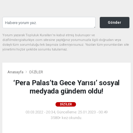
Gönder
Yorum yazarak Topluluk Kuralları’nı kabul etmiş bulunuyor ve
dizifilmdergisiturkiye.com sitesine yaptığınız yorumunuzla ilgili doğrudan veya
dolaylı tüm sorumluluğu tek başınıza üstleniyorsunuz. Yazılan tüm yorumlardan site
yönetimi hiçbir şekilde sorumlu tutulamaz.
Anasayfa
DİZİLER
‘Pera Palas’ta Gece Yarısı’ sosyal
medyada gündem oldu!
DİZİLER
03.03.2022 - 20:34, Güncelleme: 25.01.2023 - 00:49
3580+ kez okundu.