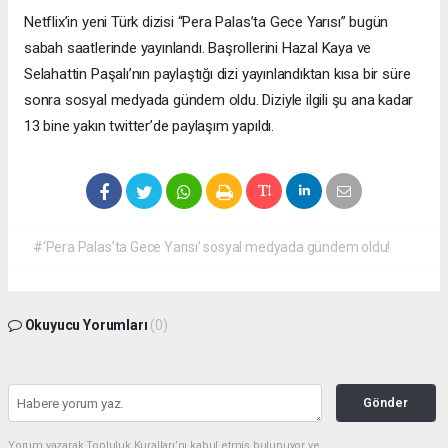
Netflix’in yeni Türk dizisi “Pera Palas’ta Gece Yarısı” bugün
sabah saatlerinde yayınlandı. Başrollerini Hazal Kaya ve
Selahattin Paşalı’nın paylaştığı dizi yayınlandıktan kısa bir süre
sonra sosyal medyada gündem oldu. Diziyle ilgili şu ana kadar
13 bine yakın twitter’de paylaşım yapıldı.
#‘Pera Palas’ta Gece Yarısı’ sosyal medyada gündem oldu!
Okuyucu Yorumları
(0)
Gönder
Yorum yazarak Topluluk Kuralları’nı kabul etmiş bulunuyor ve