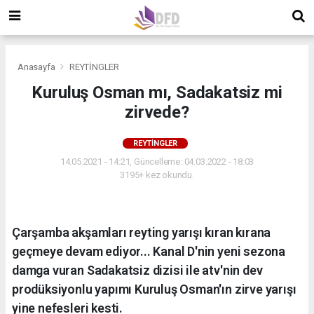
Anasayfa
REYTİNGLER
Kuruluş Osman mı, Sadakatsiz mi
zirvede?
REYTİNGLER
14.05.2021 - 14:21, Güncelleme: 04.03.2022 - 18:03
3195+ kez okundu.
Çarşamba akşamları reyting yarışı kıran kırana
geçmeye devam ediyor... Kanal D'nin yeni sezona
damga vuran Sadakatsiz dizisi ile atv'nin dev
prodüksiyonlu yapımı Kuruluş Osman'ın zirve yarışı
yine nefesleri kesti.