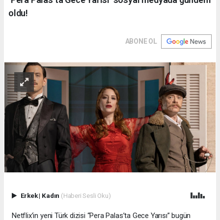
oldu!
ABONE OL
Erkek
|
Kadın
(Haberi Sesli Oku)
Netflix’in yeni Türk dizisi “Pera Palas’ta Gece Yarısı” bugün