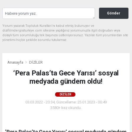
Gönder
Yorum yazarak Topluluk Kuralları’nı kabul etmiş bulunuyor ve
dizifilmdergisiturkiye.com sitesine yaptığınız yorumunuzla ilgili doğrudan veya
dolaylı tüm sorumluluğu tek başınıza üstleniyorsunuz. Yazılan tüm yorumlardan site
yönetimi hiçbir şekilde sorumlu tutulamaz.
Anasayfa
DİZİLER
‘Pera Palas’ta Gece Yarısı’ sosyal
medyada gündem oldu!
DİZİLER
03.03.2022 - 20:34, Güncelleme: 25.01.2023 - 00:49
3580+ kez okundu.
‘Pera Palas’ta Gece Yarısı’ sosyal medyada gündem