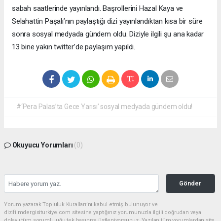
sabah saatlerinde yayınlandı. Başrollerini Hazal Kaya ve
Selahattin Paşalı’nın paylaştığı dizi yayınlandıktan kısa bir süre
sonra sosyal medyada gündem oldu. Diziyle ilgili şu ana kadar
13 bine yakın twitter’de paylaşım yapıldı.
#‘Pera Palas’ta Gece Yarısı’ sosyal medyada gündem oldu!
Okuyucu Yorumları
(0)
Gönder
Yorum yazarak Topluluk Kuralları’nı kabul etmiş bulunuyor ve
dizifilmdergisiturkiye.com sitesine yaptığınız yorumunuzla ilgili doğrudan veya
dolaylı tüm sorumluluğu tek başınıza üstleniyorsunuz. Yazılan tüm yorumlardan site