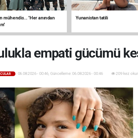
 mühendis... 'Her anından
Yunanistan tatili
ım'
lukla empati gücümü ke
06.08.2026 - 00:46, Güncelleme: 06.08.2026 - 00:46
209 kez oku
CULAR