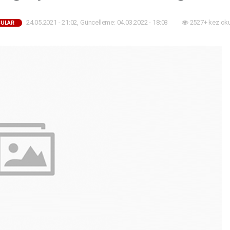
24.05.2021 - 21:02, Güncelleme: 04.03.2022 - 18:03
2527+ kez ok
ULAR