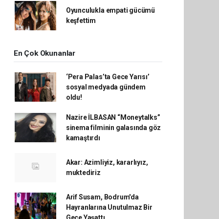
Oyunculukla empati gücümü
keşfettim
En Çok Okunanlar
‘Pera Palas’ta Gece Yarısı’
sosyal medyada gündem
oldu!
Nazire İLBASAN “Moneytalks”
sinema filminin galasında göz
kamaştırdı
Akar: Azimliyiz, kararlıyız,
muktediriz
Arif Susam, Bodrum'da
Hayranlarına Unutulmaz Bir
Gece Yaşattı