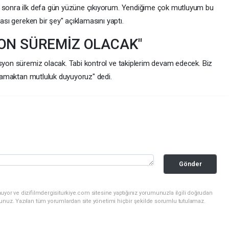
n sonra ilk defa gün yüzüne çıkıyorum. Yendiğime çok mutluyum bu
ması gereken bir şey" açıklamasını yaptı.
YON SÜREMİZ OLACAK"
asyon süremiz olacak. Tabi kontrol ve takiplerim devam edecek. Biz
urlamaktan mutluluk duyuyoruz" dedi.
Gönder
uyor ve dizifilmdergisiturkiye.com sitesine yaptığınız yorumunuzla ilgili doğrudan
sunuz. Yazılan tüm yorumlardan site yönetimi hiçbir şekilde sorumlu tutulamaz.