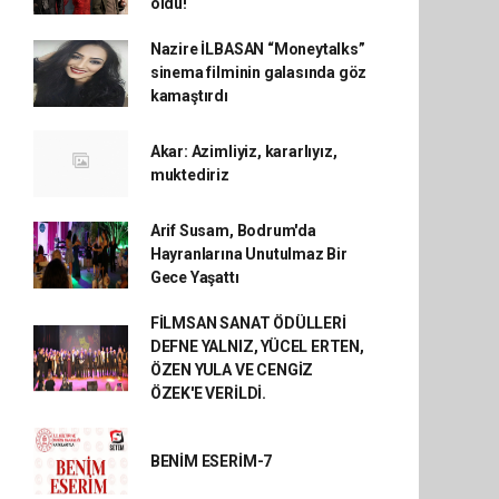
oldu!
Nazire İLBASAN “Moneytalks”
sinema filminin galasında göz
kamaştırdı
Akar: Azimliyiz, kararlıyız,
muktediriz
Arif Susam, Bodrum'da
Hayranlarına Unutulmaz Bir
Gece Yaşattı
FİLMSAN SANAT ÖDÜLLERİ
DEFNE YALNIZ, YÜCEL ERTEN,
ÖZEN YULA VE CENGİZ
ÖZEK'E VERİLDİ.
BENİM ESERİM-7