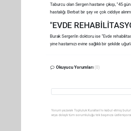
Taburcu olan Sergen hastane çıkışı, "45 gü
hastalığı. Berbat bir şey ve çok ciddiye alın
"EVDE REHABİLİTAS
Burak Sergen'in doktoru ise "Evde rehabilit
yine hastamızı evine sağlıklı bir şekilde uğ
Okuyucu Yorumları
(0)
Yorum yazarak Topluluk Kuralları’nı kabul etmiş bulun
veya dolaylı tüm sorumluluğu tek başınıza üstleniyor