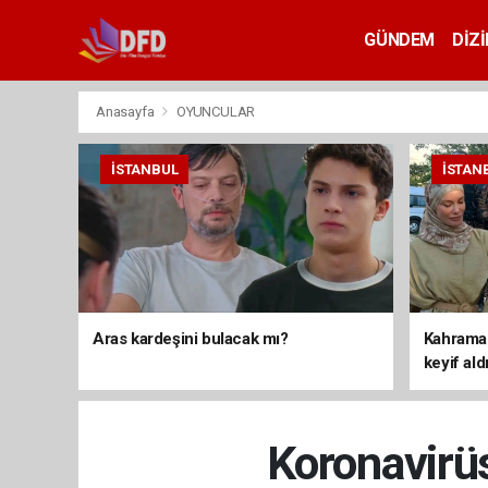
GÜNDEM
DİZİ
Anasayfa
OYUNCULAR
İSTANBUL
İSTAN
Aras kardeşini bulacak mı?
Kahraman
keyif ald
Koronavirü