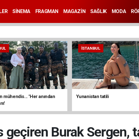
LER
SİNEMA
FRAGMAN
MAGAZİN
SAĞLIK
MODA
RÖ
BUL
İSTANBUL
 mühendis... 'Her anından
Yunanistan tatili
ım'
s geçiren Burak Sergen, t