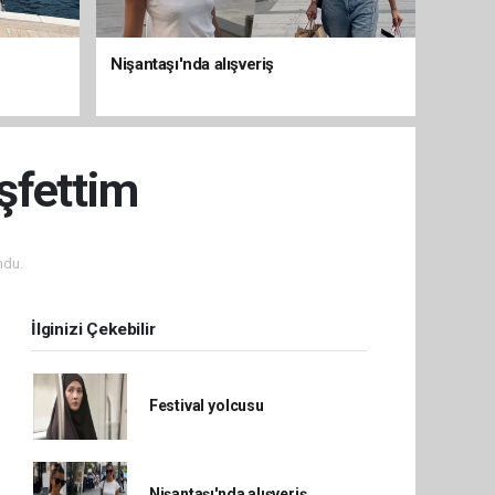
Nişantaşı'nda alışveriş
şfettim
ndu.
İlginizi Çekebilir
Festival yolcusu
Nişantaşı'nda alışveriş