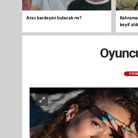
Aras kardeşini bulacak mı?
Kahraman
keyif ald
Oyuncu
OYUN