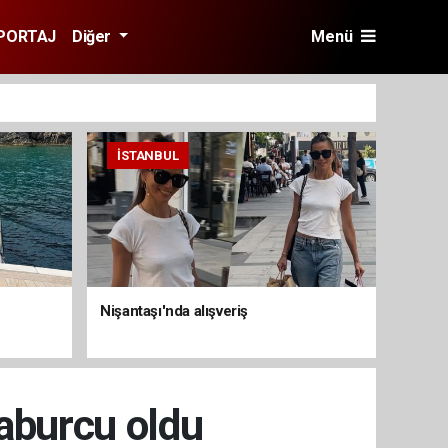
PORTAJ
Diğer
Menü
İSTANBUL
Nişantaşı'nda alışveriş
aburcu oldu