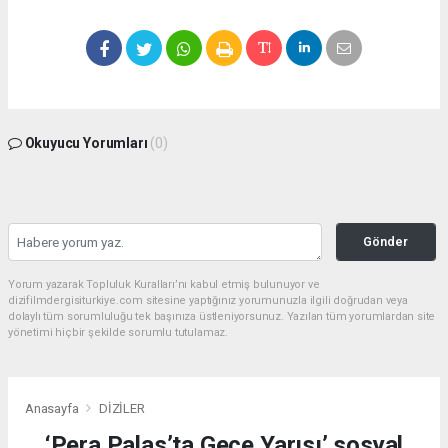
Okuyucu Yorumları
(0)
Gönder
Yorum yazarak Topluluk Kuralları’nı kabul etmiş bulunuyor ve
dizifilmdergisiturkiye.com sitesine yaptığınız yorumunuzla ilgili doğrudan veya
dolaylı tüm sorumluluğu tek başınıza üstleniyorsunuz. Yazılan tüm yorumlardan site
yönetimi hiçbir şekilde sorumlu tutulamaz.
Anasayfa
DİZİLER
‘Pera Palas’ta Gece Yarısı’ sosyal