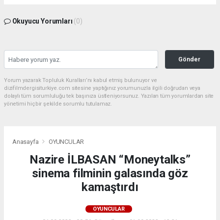
Okuyucu Yorumları
(0)
Gönder
Yorum yazarak Topluluk Kuralları’nı kabul etmiş bulunuyor ve
dizifilmdergisiturkiye.com sitesine yaptığınız yorumunuzla ilgili doğrudan veya
dolaylı tüm sorumluluğu tek başınıza üstleniyorsunuz. Yazılan tüm yorumlardan site
yönetimi hiçbir şekilde sorumlu tutulamaz.
Anasayfa
OYUNCULAR
Nazire İLBASAN “Moneytalks”
sinema filminin galasında göz
kamaştırdı
OYUNCULAR