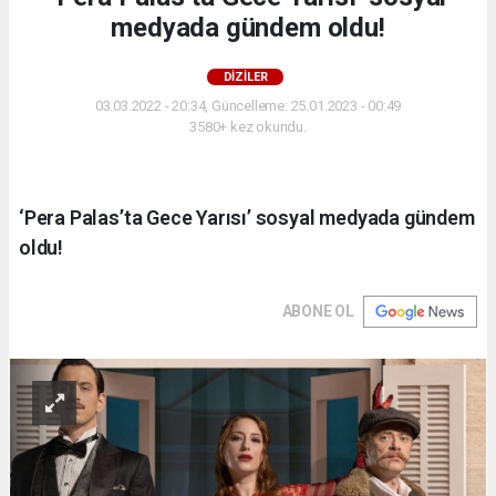
medyada gündem oldu!
DİZİLER
03.03.2022 - 20:34, Güncelleme: 25.01.2023 - 00:49
3580+ kez okundu.
‘Pera Palas’ta Gece Yarısı’ sosyal medyada gündem
oldu!
ABONE OL