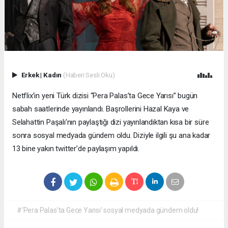
Erkek
|
Kadın
(Haberi Sesli Oku)
Netflix’in yeni Türk dizisi “Pera Palas’ta Gece Yarısı” bugün
sabah saatlerinde yayınlandı. Başrollerini Hazal Kaya ve
Selahattin Paşalı’nın paylaştığı dizi yayınlandıktan kısa bir süre
sonra sosyal medyada gündem oldu. Diziyle ilgili şu ana kadar
13 bine yakın twitter’de paylaşım yapıldı.
#‘Pera Palas’ta Gece Yarısı’ sosyal medyada gündem oldu!