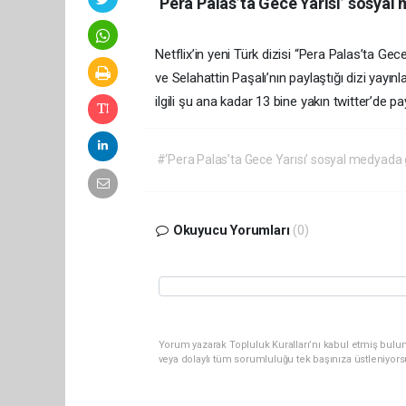
‘Pera Palas’ta Gece Yarısı’ sosya
Netflix’in yeni Türk dizisi “Pera Palas’ta Ge
ve Selahattin Paşalı’nın paylaştığı dizi yay
ilgili şu ana kadar 13 bine yakın twitter’de pa
#‘Pera Palas’ta Gece Yarısı’ sosyal medyada
Okuyucu Yorumları
(0)
Yorum yazarak Topluluk Kuralları’nı kabul etmiş bulun
veya dolaylı tüm sorumluluğu tek başınıza üstleniyor