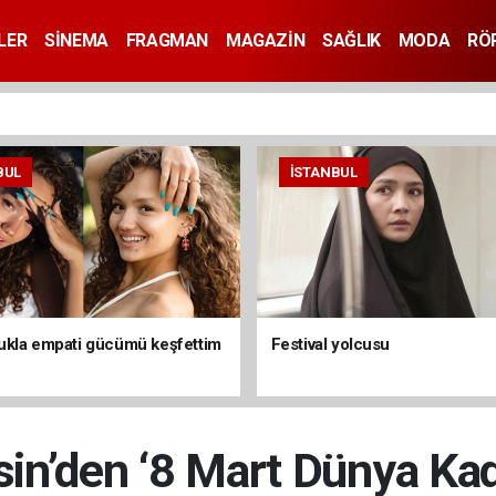
LER
SİNEMA
FRAGMAN
MAGAZİN
SAĞLIK
MODA
RÖ
BUL
İSTANBUL
kla empati gücümü keşfettim
Festival yolcusu
in’den ‘8 Mart Dünya Kad