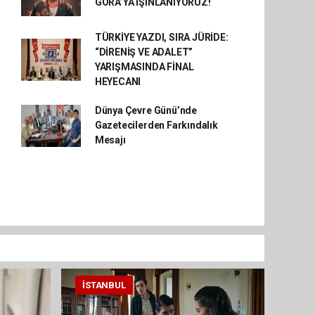
GORA’YA IŞINLANIYORUZ!
TÜRKİYE YAZDI, SIRA JÜRİDE:
“DİRENİŞ VE ADALET”
YARIŞMASINDA FİNAL
HEYECANI
Dünya Çevre Günü’nde
Gazetecilerden Farkındalık
Mesajı
İSTANBUL