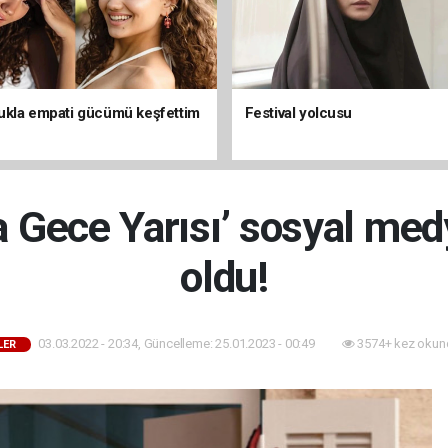
kla empati gücümü keşfettim
Festival yolcusu
ta Gece Yarısı’ sosyal m
oldu!
03.03.2022 - 20:34, Güncelleme: 25.01.2023 - 00:49
3574+ kez okun
LER