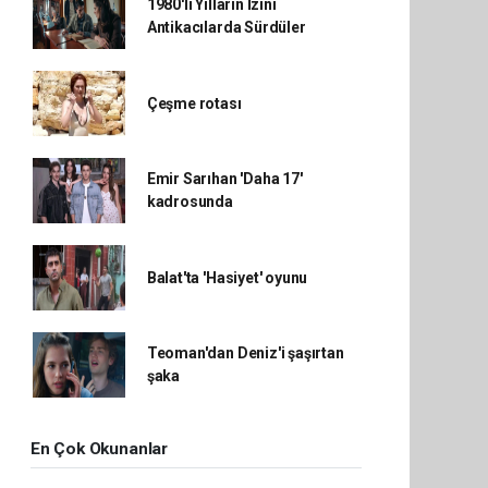
1980'li Yılların İzini
Antikacılarda Sürdüler
Çeşme rotası
Emir Sarıhan 'Daha 17'
kadrosunda
Balat'ta 'Hasiyet' oyunu
Teoman'dan Deniz'i şaşırtan
şaka
En Çok Okunanlar