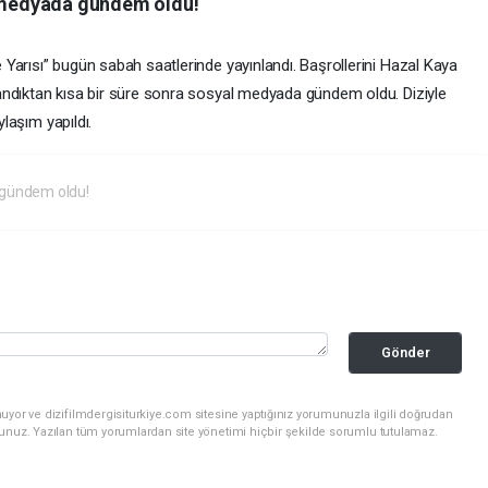
l medyada gündem oldu!
ce Yarısı” bugün sabah saatlerinde yayınlandı. Başrollerini Hazal Kaya
ınlandıktan kısa bir süre sonra sosyal medyada gündem oldu. Diziyle
ylaşım yapıldı.
 gündem oldu!
Gönder
uyor ve dizifilmdergisiturkiye.com sitesine yaptığınız yorumunuzla ilgili doğrudan
sunuz. Yazılan tüm yorumlardan site yönetimi hiçbir şekilde sorumlu tutulamaz.