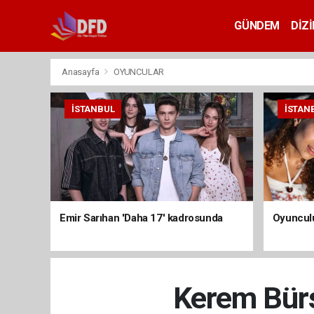
GÜNDEM
DİZİ
Anasayfa
OYUNCULAR
İSTANBUL
İSTAN
Emir Sarıhan 'Daha 17' kadrosunda
Oyunculu
Kerem Bürs