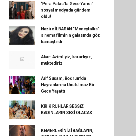
‘Pera Palas’ta Gece Yarısı’
sosyal medyada gündem
oldu!
Nazire İLBASAN “Moneytalks”
sinema filminin galasında göz
kamaştırdı
Akar: Azimliyiz, kararlıyız,
muktediriz
Arif Susam, Bodrum'da
Hayranlarına Unutulmaz Bir
Gece Yaşattı
KIRIK RUHLAR SESSİZ
KADINLARIN SESİ OLACAK
KEMERLERİNİZİ BAĞLAYIN,