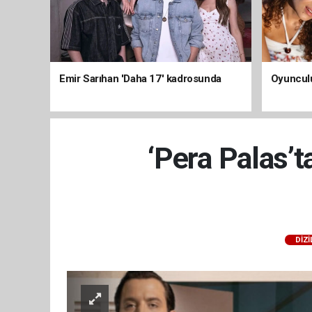
Emir Sarıhan 'Daha 17' kadrosunda
Oyunculu
‘Pera Palas’
DİZİ