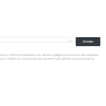
Gönder
uyor ve dizifilmdergisiturkiye.com sitesine yaptığınız yorumunuzla ilgili doğrudan
sunuz. Yazılan tüm yorumlardan site yönetimi hiçbir şekilde sorumlu tutulamaz.