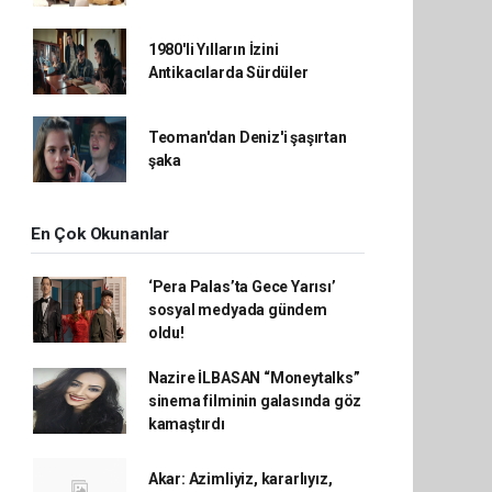
1980'li Yılların İzini
Antikacılarda Sürdüler
Teoman'dan Deniz'i şaşırtan
şaka
En Çok Okunanlar
‘Pera Palas’ta Gece Yarısı’
sosyal medyada gündem
oldu!
Nazire İLBASAN “Moneytalks”
sinema filminin galasında göz
kamaştırdı
Akar: Azimliyiz, kararlıyız,