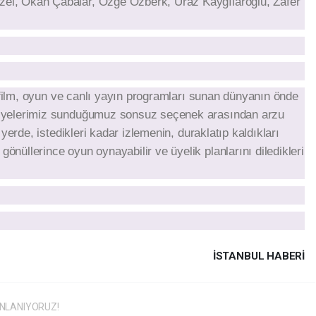
zel, Okan Çabalar, Özge Özberk, Uraz Kaygılaroğlu, Zafer
zi, film, oyun ve canlı yayın programları sunan dünyanın önde
. Üyelerimiz sunduğumuz sonsuz seçenek arasından arzu
i yerde, istedikleri kadar izlemenin, duraklatıp kaldıkları
önüllerince oyun oynayabilir ve üyelik planlarını diledikleri
İSTANBUL HABERİ
INLANIYORUZ!