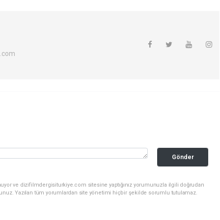
l.com
Gönder
uyor ve dizifilmdergisiturkiye.com sitesine yaptığınız yorumunuzla ilgili doğrudan
sunuz. Yazılan tüm yorumlardan site yönetimi hiçbir şekilde sorumlu tutulamaz.