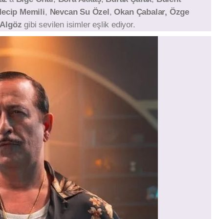
 Necip Memili
,
Nevcan Su Özel
,
Okan Çabalar, Özge
 Algöz
gibi sevilen isimler eşlik ediyor.