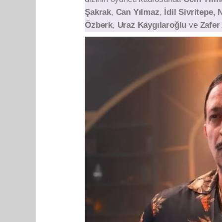
Şakrak
,
Can Yılmaz
,
İdil Sivritepe,
Özberk
,
Uraz Kaygılaroğlu
ve
Zafer