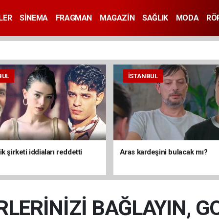
LER
SİNEMA
FRAGMAN
MAGAZİN
SAĞLIK
MODA
RÖ
BUL
İSTANBUL
k şirketi iddiaları reddetti
Aras kardeşini bulacak mı?
LERİNİZİ BAĞLAYIN, G