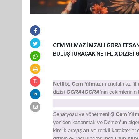
CEM YILMAZ İMZALI GORA EFSANE
BULUŞTURACAK NETFLIX DİZİSİ 
Netflix
,
Cem Yılmaz
’ın unutulmaz fil
dizisi
GORA4GORA
’nın çekimlerinin 
Senaryosu ve yönetmenliği
Cem Yıl
yeniden kazanmak ve Demon’un algoritm
kimlik arayışları ve renkli karakterler
dizinin oyuncu kadrosunda
Cem Yılm