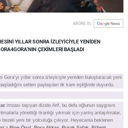
ABONE OL
SİNİ YILLAR SONRA İZLEYİCİYLE YENİDEN
GORA4GORA’NIN ÇEKİMLERİ BAŞLADI
mi Gora’yı yıllar sonra izleyiciyle yeniden buluşturacak yeni
başladığını setten paylaşılan ilk kare eşliğinde duyurdu.
maz
imzası taşıyan
dizide Arif, bu defa oğlunun saygısını
alarla yönettiği tiranlığı yıkmak için yanlış anlaşılmalar,
le bezeli yeni bir yolculuğa çıkıyor. Heyecanla beklenen
az
’a
Bige Önal
,
Bora Akkaş
,
Burak Şafak
,
Bülent