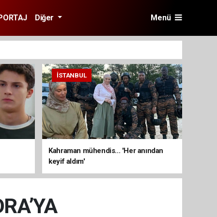
PORTAJ
Diğer
Menü
İSTANBUL
Kahraman mühendis... 'Her anından
keyif aldım'
ORA’YA