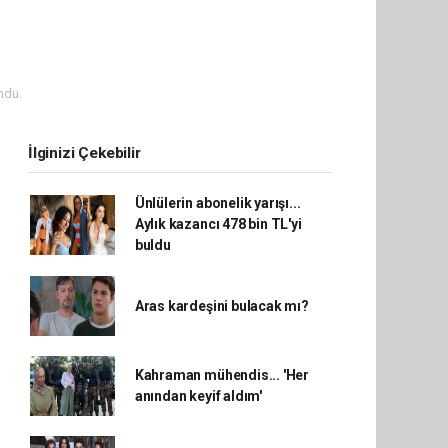
ndu.
İlginizi Çekebilir
Ünlülerin abonelik yarışı...
Aylık kazancı 478 bin TL'yi
buldu
Aras kardeşini bulacak mı?
Kahraman mühendis... 'Her
anından keyif aldım'