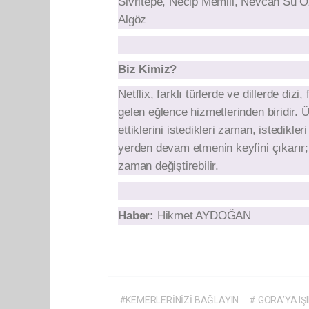
Sivritepe, Necip Memili, Nevcan Su Ö
Algöz
Biz Kimiz?
Netflix, farklı türlerde ve dillerde di
gelen eğlence hizmetlerinden biridir
ettiklerini istedikleri zaman, istedikler
yerden devam etmenin keyfini çıkarır; g
zaman değiştirebilir.
Haber:
Hikmet AYDOĞAN
#KEMERLERİNİZİ BAĞLAYIN
# GORA’YA IŞ