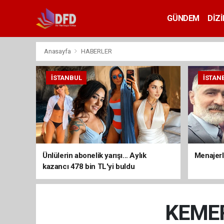
GÜNDEM
DİZİ
Anasayfa
HABERLER
İSTANBUL
İSTAN
Ünlülerin abonelik yarışı... Aylık
Menajerli
kazancı 478 bin TL'yi buldu
KEMER