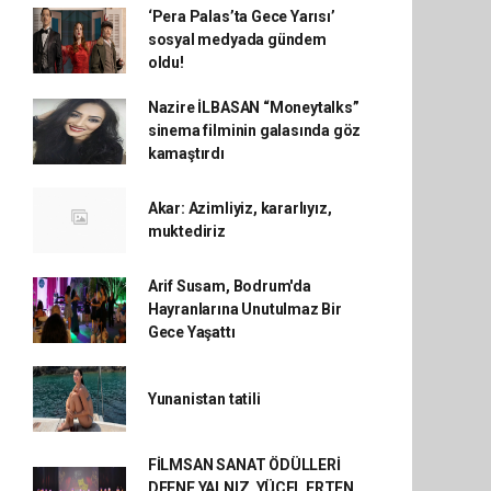
‘Pera Palas’ta Gece Yarısı’
sosyal medyada gündem
oldu!
Nazire İLBASAN “Moneytalks”
sinema filminin galasında göz
kamaştırdı
Akar: Azimliyiz, kararlıyız,
muktediriz
Arif Susam, Bodrum'da
Hayranlarına Unutulmaz Bir
Gece Yaşattı
Yunanistan tatili
FİLMSAN SANAT ÖDÜLLERİ
DEFNE YALNIZ, YÜCEL ERTEN,