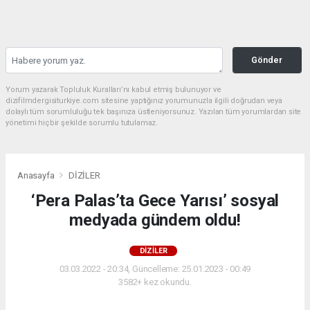
Gönder
Yorum yazarak Topluluk Kuralları’nı kabul etmiş bulunuyor ve
dizifilmdergisiturkiye.com sitesine yaptığınız yorumunuzla ilgili doğrudan veya
dolaylı tüm sorumluluğu tek başınıza üstleniyorsunuz. Yazılan tüm yorumlardan site
yönetimi hiçbir şekilde sorumlu tutulamaz.
Anasayfa
DİZİLER
‘Pera Palas’ta Gece Yarısı’ sosyal
medyada gündem oldu!
DİZİLER
03.03.2022 - 20:34, Güncelleme: 25.01.2023 - 00:49
3582+ kez okundu.