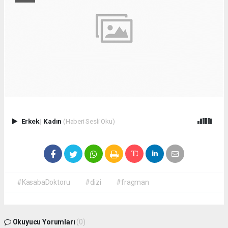
Erkek
|
Kadın
(Haberi Sesli Oku)
#KasabaDoktoru
#dizi
#fragman
Okuyucu Yorumları
(0)