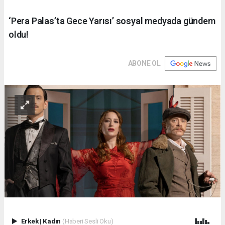
‘Pera Palas’ta Gece Yarısı’ sosyal medyada gündem
oldu!
ABONE OL
Erkek
|
Kadın
(Haberi Sesli Oku)