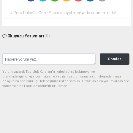
#‘Pera Palas’ta Gece Yarısı’ sosyal medyada gündem oldu!
Okuyucu Yorumları
(0)
Gönder
Yorum yazarak Topluluk Kuralları’nı kabul etmiş bulunuyor ve
dizifilmdergisiturkiye.com sitesine yaptığınız yorumunuzla ilgili doğrudan veya
dolaylı tüm sorumluluğu tek başınıza üstleniyorsunuz. Yazılan tüm yorumlardan site
yönetimi hiçbir şekilde sorumlu tutulamaz.
haber paketi
haber scripti
haber yazılımı
Tüm hakları saklı tutulmaktadır.Copyright 2026©