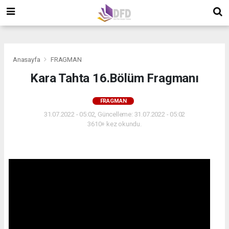
">
">
">
Anasayfa
FRAGMAN
Kara Tahta 16.Bölüm Fragmanı
FRAGMAN
31.07.2022 - 05:02, Güncelleme: 31.07.2022 - 05:02
3610+ kez okundu.