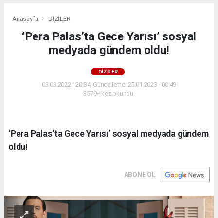
Anasayfa
DİZİLER
‘Pera Palas’ta Gece Yarısı’ sosyal
medyada gündem oldu!
DİZİLER
03.03.2022 - 20:34, Güncelleme: 25.01.2023 - 00:49
3579+ kez okundu.
‘Pera Palas’ta Gece Yarısı’ sosyal medyada gündem
oldu!
ABONE OL