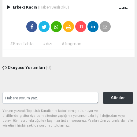
Erkek
|
Kadın
(Haberi Sesli Oku)
#Kara Tahta
#dizi
#fragman
Okuyucu Yorumları
(0)
Gönder
Yorum yazarak Topluluk Kuralları’nı kabul etmiş bulunuyor ve
dizifilmdergisiturkiye.com sitesine yaptığınız yorumunuzla ilgili doğrudan veya
dolaylı tüm sorumluluğu tek başınıza üstleniyorsunuz. Yazılan tüm yorumlardan site
yönetimi hiçbir şekilde sorumlu tutulamaz.