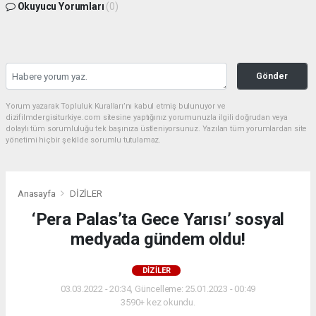
Okuyucu Yorumları
(0)
Gönder
Yorum yazarak Topluluk Kuralları’nı kabul etmiş bulunuyor ve
dizifilmdergisiturkiye.com sitesine yaptığınız yorumunuzla ilgili doğrudan veya
dolaylı tüm sorumluluğu tek başınıza üstleniyorsunuz. Yazılan tüm yorumlardan site
yönetimi hiçbir şekilde sorumlu tutulamaz.
Anasayfa
DİZİLER
‘Pera Palas’ta Gece Yarısı’ sosyal
medyada gündem oldu!
DİZİLER
03.03.2022 - 20:34, Güncelleme: 25.01.2023 - 00:49
3590+ kez okundu.