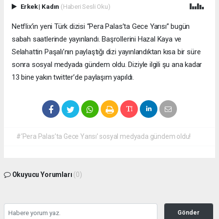
Erkek
|
Kadın
(Haberi Sesli Oku)
Netflix’in yeni Türk dizisi “Pera Palas’ta Gece Yarısı” bugün
sabah saatlerinde yayınlandı. Başrollerini Hazal Kaya ve
Selahattin Paşalı’nın paylaştığı dizi yayınlandıktan kısa bir süre
sonra sosyal medyada gündem oldu. Diziyle ilgili şu ana kadar
13 bine yakın twitter’de paylaşım yapıldı.
#‘Pera Palas’ta Gece Yarısı’ sosyal medyada gündem oldu!
Okuyucu Yorumları
(0)
Gönder