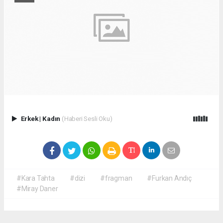
Erkek
|
Kadın
(Haberi Sesli Oku)
#Kara Tahta
#dizi
#fragman
#Furkan Andıç
#Miray Daner