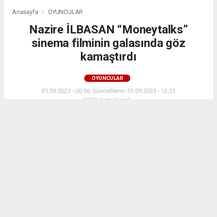
Anasayfa
OYUNCULAR
Nazire İLBASAN “Moneytalks”
sinema filminin galasında göz
kamaştırdı
OYUNCULAR
01.09.2023 - 00:56, Güncelleme: 01.09.2023 - 12:21
2989+ kez okundu.
Nazire İLBASAN kimdir
ABONE OL