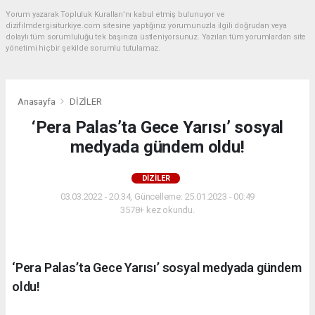
Yorum yazarak Topluluk Kuralları’nı kabul etmiş bulunuyor ve
dizifilmdergisiturkiye.com sitesine yaptığınız yorumunuzla ilgili doğrudan veya
dolaylı tüm sorumluluğu tek başınıza üstleniyorsunuz. Yazılan tüm yorumlardan site
yönetimi hiçbir şekilde sorumlu tutulamaz.
Anasayfa
DİZİLER
‘Pera Palas’ta Gece Yarısı’ sosyal
medyada gündem oldu!
DİZİLER
03.03.2022 - 20:34, Güncelleme: 25.01.2023 - 00:49
3578+ kez okundu.
‘Pera Palas’ta Gece Yarısı’ sosyal medyada gündem
oldu!