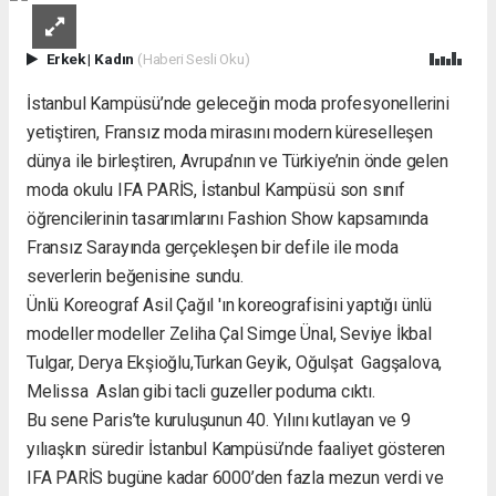
Erkek
|
Kadın
(Haberi Sesli Oku)
İstanbul Kampüsü’nde geleceğin moda profesyonellerini
yetiştiren, Fransız moda mirasını modern küreselleşen
dünya ile birleştiren, Avrupa’nın ve Türkiye’nin önde gelen
moda okulu IFA PARİS, İstanbul Kampüsü son sınıf
öğrencilerinin tasarımlarını Fashion Show kapsamında
Fransız Sarayında gerçekleşen bir defile ile moda
severlerin beğenisine sundu.
Ünlü Koreograf Asil Çağıl 'ın koreografisini yaptığı ünlü
modeller modeller Zeliha Çal Simge Ünal, Seviye İkbal
Tulgar, Derya Ekşioğlu,Turkan Geyik, Oğulşat Gagşalova,
Melissa Aslan gibi tacli guzeller poduma cıktı.
Bu sene Paris’te kuruluşunun 40. Yılını kutlayan ve 9
yılıaşkın süredir İstanbul Kampüsü’nde faaliyet gösteren
IFA PARİS bugüne kadar 6000’den fazla mezun verdi ve