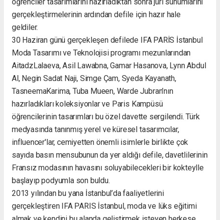
öğrenciler tasarımlarını hazırladıktan sonra jüri sunumlarını
gerçekleştirmelerinin ardından defile için hazır hale
geldiler.
30 Haziran günü gerçekleşen defilede IFA PARİS İstanbul
Moda Tasarımı ve Teknolojisi programı mezunlarından
AitadzLalaeva, Asil Lawabna, Gamar Hasanova, Lynn Abdul
Al, Negin Sadat Naji, Simge Çam, Syeda Kayanath,
TasneemaKarima, Tuba Mueen, Warde Jubran’nın
hazırladıkları koleksiyonlar ve Paris Kampüsü
öğrencilerinin tasarımları bu özel davette sergilendi. Türk
medyasında tanınmış yerel ve küresel tasarımcılar,
influencer'lar, cemiyetten önemli isimlerle birlikte çok
sayıda basın mensubunun da yer aldığı defile, davetlilerinin
Fransız modasının havasını soluyabilecekleri bir kokteylle
başlayıp podyumla son buldu.
2013 yılından bu yana İstanbul’da faaliyetlerini
gerçekleştiren IFA PARIS İstanbul, moda ve lüks eğitimi
almak ve kendini bu alanda geliştirmek isteyen herkese