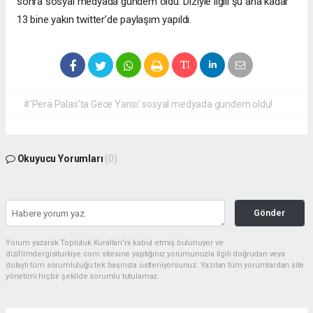
sonra sosyal medyada gündem oldu. Diziyle ilgili şu ana kadar
13 bine yakın twitter’de paylaşım yapıldı.
#‘Pera Palas’ta Gece Yarısı’ sosyal medyada gündem oldu!
Okuyucu Yorumları
(0)
Gönder
Yorum yazarak Topluluk Kuralları’nı kabul etmiş bulunuyor ve
dizifilmdergisiturkiye.com sitesine yaptığınız yorumunuzla ilgili doğrudan veya
dolaylı tüm sorumluluğu tek başınıza üstleniyorsunuz. Yazılan tüm yorumlardan site
yönetimi hiçbir şekilde sorumlu tutulamaz.