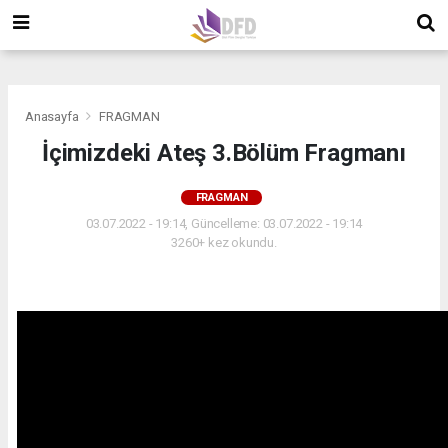
">
">
">
Anasayfa
FRAGMAN
İçimizdeki Ateş 3.Bölüm Fragmanı
FRAGMAN
03.07.2022 - 19:14, Güncelleme: 03.07.2022 - 19:14
3260+ kez okundu.