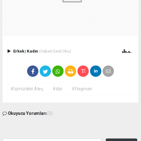
Erkek
|
Kadın
(Haberi Sesli Oku)
#İçimizdeki Ateş
#dizi
#fragman
Okuyucu Yorumları
(0)