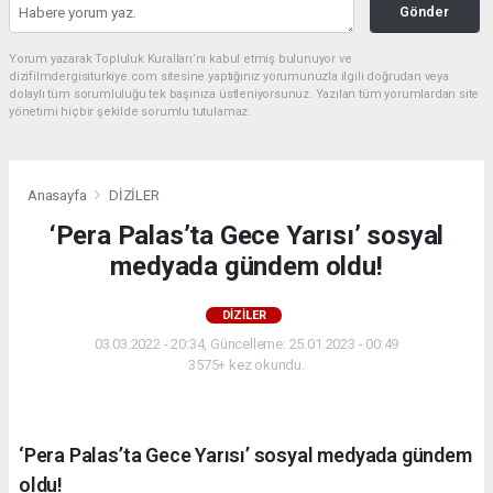
Gönder
Yorum yazarak Topluluk Kuralları’nı kabul etmiş bulunuyor ve
dizifilmdergisiturkiye.com sitesine yaptığınız yorumunuzla ilgili doğrudan veya
dolaylı tüm sorumluluğu tek başınıza üstleniyorsunuz. Yazılan tüm yorumlardan site
yönetimi hiçbir şekilde sorumlu tutulamaz.
Anasayfa
DİZİLER
‘Pera Palas’ta Gece Yarısı’ sosyal
medyada gündem oldu!
DİZİLER
03.03.2022 - 20:34, Güncelleme: 25.01.2023 - 00:49
3575+ kez okundu.
‘Pera Palas’ta Gece Yarısı’ sosyal medyada gündem
oldu!