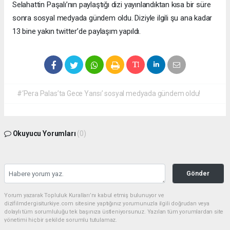
Selahattin Paşalı’nın paylaştığı dizi yayınlandıktan kısa bir süre
sonra sosyal medyada gündem oldu. Diziyle ilgili şu ana kadar
13 bine yakın twitter’de paylaşım yapıldı.
#‘Pera Palas’ta Gece Yarısı’ sosyal medyada gündem oldu!
Okuyucu Yorumları
(0)
Gönder
Yorum yazarak Topluluk Kuralları’nı kabul etmiş bulunuyor ve
dizifilmdergisiturkiye.com sitesine yaptığınız yorumunuzla ilgili doğrudan veya
dolaylı tüm sorumluluğu tek başınıza üstleniyorsunuz. Yazılan tüm yorumlardan site
yönetimi hiçbir şekilde sorumlu tutulamaz.