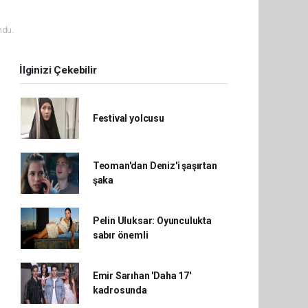
ndu.
İlginizi Çekebilir
Festival yolcusu
Teoman'dan Deniz'i şaşırtan
şaka
Pelin Uluksar: Oyunculukta
sabır önemli
Emir Sarıhan 'Daha 17'
kadrosunda