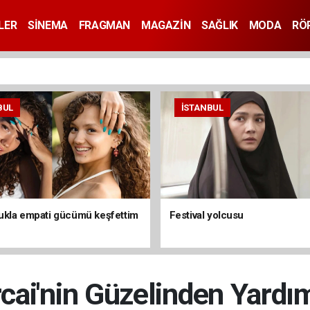
LER
SİNEMA
FRAGMAN
MAGAZİN
SAĞLIK
MODA
RÖ
BUL
İSTANBUL
kla empati gücümü keşfettim
Festival yolcusu
cai'nin Güzelinden Yardım