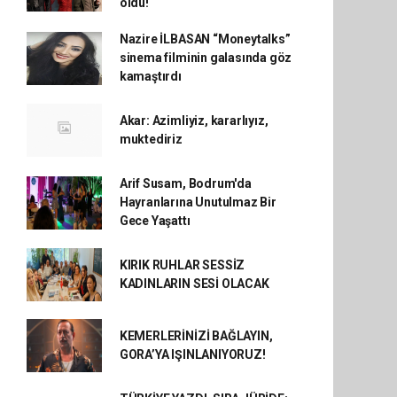
oldu!
Nazire İLBASAN “Moneytalks”
sinema filminin galasında göz
kamaştırdı
Akar: Azimliyiz, kararlıyız,
muktediriz
Arif Susam, Bodrum'da
Hayranlarına Unutulmaz Bir
Gece Yaşattı
KIRIK RUHLAR SESSİZ
KADINLARIN SESİ OLACAK
KEMERLERİNİZİ BAĞLAYIN,
GORA’YA IŞINLANIYORUZ!