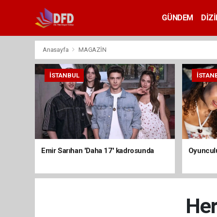
GÜNDEM
DİZİ
Anasayfa
MAGAZİN
İSTANBUL
İSTAN
Emir Sarıhan 'Daha 17' kadrosunda
Oyunculu
Her