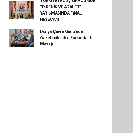
TÜRKİYE YAZDI, SIRA JÜRİDE:
“DİRENİŞ VE ADALET”
YARIŞMASINDA FİNAL
HEYECANI
Dünya Çevre Günü’nde
Gazetecilerden Farkındalık
Mesajı