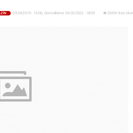
29.04.2019 - 16:06, Güncelleme: 04.03.2022 - 18:03
2630+ kez oku
ZİN