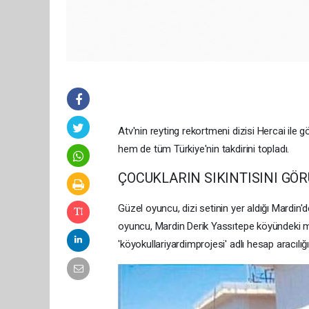
Atv'nin reyting rekortmeni dizisi Hercai ile 
hem de tüm Türkiye'nin takdirini topladı.
ÇOCUKLARIN SIKINTISINI G
Güzel oyuncu, dizi setinin yer aldığı Mardin'd
oyuncu, Mardin Derik Yassıtepe köyündeki min
'köyokullariyardimprojesi' adlı hesap aracılığ